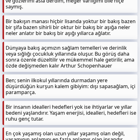
ve gözlerimi asla derdim, meğer varlığımı bile hiçe
saymış.
Bir bakışın manası hiçbir lisanda yoktur bir bakış bazen
bir şifa bazen sihirli bir oktur bir bakış bir aşığa neler
neler anlatır bir bakış bir aşığı yıllarca ağlatır.
Dünyaya bakış açımızın sağlam temelleri ve derinlik
veya sığlığı çocukluk yıllarında oluşur. Bu görüş daha
sonra özenle düzeltilir ve mükemmel hale getirilir, ama
özde değişmeden kalır Arthur Schopenhauer
Ben; senin ilkokul yıllarında durmadan yere
düşürdüğün kurşun kalem gibiyim: dışı sapasağlam, içi
paramparça.
Bir insanın idealleri hedefleri yok ise ihtiyarlar ve yıllar
bedeni yaşlandırır. Yaşam enerjisi, idealleri, hedefleri ise
ruhu genç tutar.
En çok yaşamış olan uzun yıllar yaşamış olan değil,
yaşamının anlamını en fazla anlamış olan insandır.