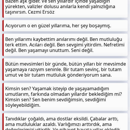
Bazen aşk gider. Ve sen yıllardır içinde yaşadığın
yürekten, valizler dolusu anılarla kendi yalnızlığına
taşınırsın. Cezmi Ersöz
Acıyorum o en güzel yıllarıma, her şey boşaymış.
Ben yıllarımı kaybettim anılarımı değil. Ben mutluluğu
terk ettim. Acıları değil. Ben sevgimi yitirdim. Nefretimi
değil. Ben yaşamayı unuttum. Seni değil.
Bütün mevsimleri bir günde, bütün yılları bir mevsimde
yaşamaya razıyım seninle. Bir tutam sevinç, bir tutam
umut ve bir tutam mutluluk gönderiyorum sana.
Kimsin sen? Yaşamak isteyip de yaşayamadığım
umutlarım, farkında olmadan yıllardır beklediğim mi?
Kimsin sen? Sen benim sevdiğimsin, sevdiğimi
söyleyebildiğim.
Tanıdıklar çoğaldı, ama dostlar eksildi. Çabalar arttı,
ama mutluluklar azaldı. Varlığımızı arttırdık, ama
değerlerimizi yitirdik. Ve nihayet hayata yıllar ekledik,