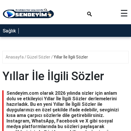
×
☰
SAĞLIK
Sağlık
NEDİR
FAYDALARI
Anasayfa
Güzel Sözler
Yıllar İle İlgili Sözler
YEMEK
TARİFLERİ
Yıllar İle İlgili Sözler
RÜYA
TABİRLERİ
Sendeyim.com olarak 2026 yılında sizler için anlam
GEZİLECEK
dolu ve etkileyici Yıllar İle İlgili Sözler derlemelerini
YERLER
hazırladık. Bu en yeni Yıllar İle İlgili Sözler ile
duygularınızı en özel şekilde ifade edebilir, sevginizi
BLOG
kısa ama çarpıcı sözlerle dile getirebilirsiniz.
Instagram, WhatsApp, Facebook ve X gibi sosyal
medya platformlarında bu sözleri paylaşarak