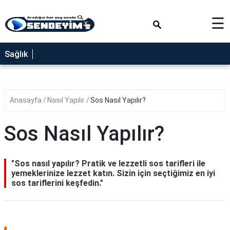
×
☰
SAĞLIK
Sağlık
NEDİR
FAYDALARI
Anasayfa
Nasıl Yapılır
Sos Nasıl Yapılır?
YEMEK
TARİFLERİ
Sos Nasıl Yapılır?
RÜYA
TABİRLERİ
"Sos nasıl yapılır? Pratik ve lezzetli sos tarifleri ile
GEZİLECEK
yemeklerinize lezzet katın. Sizin için seçtiğimiz en iyi
YERLER
sos tariflerini keşfedin."
BLOG