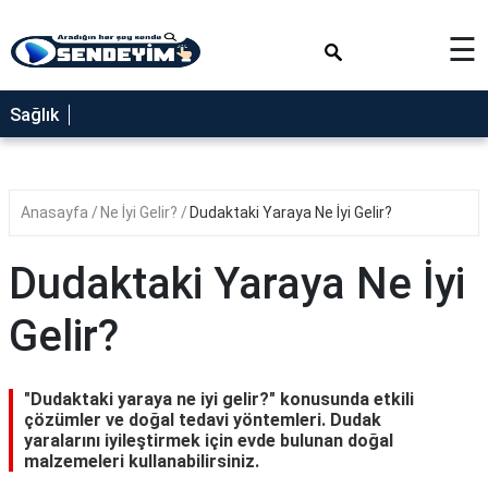
×
☰
SAĞLIK
Sağlık
NEDİR
FAYDALARI
Anasayfa
Ne İyi Gelir?
Dudaktaki Yaraya Ne İyi Gelir?
YEMEK
TARİFLERİ
Dudaktaki Yaraya Ne İyi
RÜYA
TABİRLERİ
Gelir?
GEZİLECEK
YERLER
"Dudaktaki yaraya ne iyi gelir?" konusunda etkili
BLOG
çözümler ve doğal tedavi yöntemleri. Dudak
yaralarını iyileştirmek için evde bulunan doğal
malzemeleri kullanabilirsiniz.