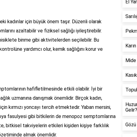
El Ya
Sarılı
 kadınlar için büyük önem taşır. Düzenli olarak
ını azaltabilir ve fiziksel sağlığı iyileştirebilir.
Pekme
siklete binme gibi aktivitelerden seçilebilir. Bu
Karın 
lo kontrolüne yardımcı olur, kemik sağlığını korur ve
Mide 
Kasık
omlarının hafifletilmesinde etkili olabilir. İyi bir
Topuk
 sağlık uzmanına danışmak önemlidir. Birçok kadın,
Huzur
in kırmızı yoncayı tercih etmektedir. Yaban mersini,
Gelir
soya fasulyesi gibi bitkilerin de menopoz semptomlarına
Gözü 
te, bitkisel takviyelerin etkileri kişiden kişiye farklılık
özetiminde almak önemlidir.