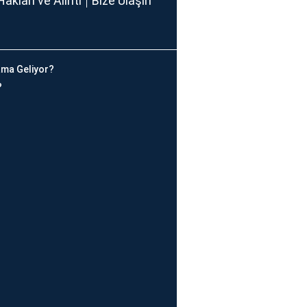
Hakları ve Alıntı
Bize Ulaşın
ma Geliyor?
?