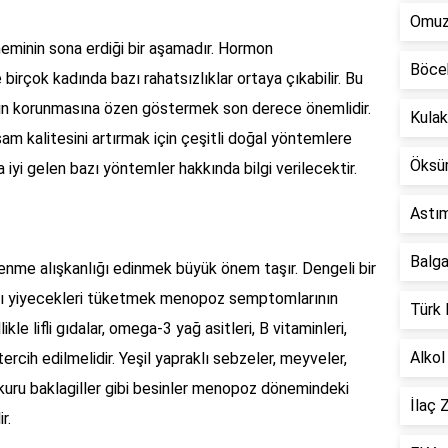
Omuz 
eminin sona erdiği bir aşamadır. Hormon
Böcek
 birçok kadında bazı rahatsızlıklar ortaya çıkabilir. Bu
n korunmasına özen göstermek son derece önemlidir.
Kulak
m kalitesini artırmak için çeşitli doğal yöntemlere
Öksür
iyi gelen bazı yöntemler hakkında bilgi verilecektir.
Astım
Balga
nme alışkanlığı edinmek büyük önem taşır. Dengeli bir
lı yiyecekleri tüketmek menopoz semptomlarının
Türk 
ikle lifli gıdalar, omega-3 yağ asitleri, B vitaminleri,
Alkol
ercih edilmelidir. Yeşil yapraklı sebzeler, meyveler,
 kuru baklagiller gibi besinler menopoz dönemindeki
İlaç 
r.