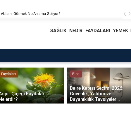
‹
 Ablamı Görmek Ne Anlama Geliyor?
SAĞLIK
NEDİR
FAYDALARI
YEMEK T
Faydaları
Blog
Daire Kapısı Seçimi 2026:
Aspir Çiçeği Faydaları
Güvenlik, Yalıtım ve
Nelerdir?
Dayanıklılık Tavsiyeleri..