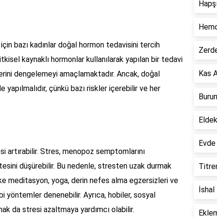
Hapşı
Hemor
in bazı kadınlar doğal hormon tedavisini tercih
Zerde
kisel kaynaklı hormonlar kullanılarak yapılan bir tedavi
Kas A
lerini dengelemeyi amaçlamaktadır. Ancak, doğal
yapılmalıdır, çünkü bazı riskler içerebilir ve her
Burun
Eldek
Evde 
 artırabilir. Stres, menopoz semptomlarını
itesini düşürebilir. Bu nedenle, stresten uzak durmak
Titre
like meditasyon, yoga, derin nefes alma egzersizleri ve
İshal
bi yöntemler denenebilir. Ayrıca, hobiler, sosyal
mak da stresi azaltmaya yardımcı olabilir.
Eklem