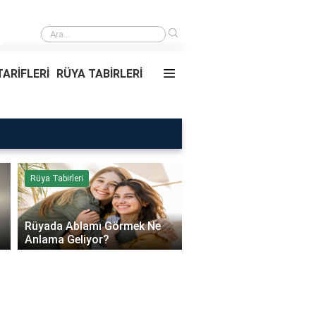
›
Rüyada Ablamı Görmek Ne Anlama Geliyor?
ARİFLERİ
RÜYA TABİRLERİ
Rüya Tabirleri
Sağlık
Rüyada Ablamı Görmek Ne
Bebeklerde Mantar Ned
Anlama Geliyor?
Olur?