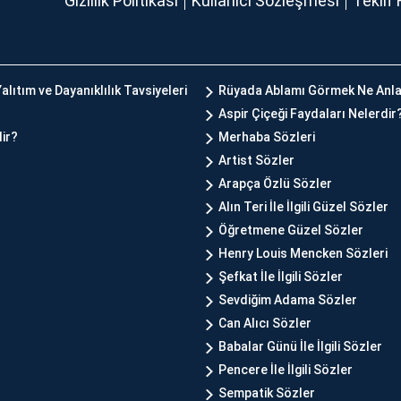
Gizlilik Politikası
Kullanıcı Sözleşmesi
Teklif 
alıtım ve Dayanıklılık Tavsiyeleri
Rüyada Ablamı Görmek Ne Anla
Aspir Çiçeği Faydaları Nelerdir
lir?
Merhaba Sözleri
Artist Sözler
Arapça Özlü Sözler
Alın Teri İle İlgili Güzel Sözler
Öğretmene Güzel Sözler
Henry Louis Mencken Sözleri
Şefkat İle İlgili Sözler
Sevdiğim Adama Sözler
Can Alıcı Sözler
Babalar Günü İle İlgili Sözler
Pencere İle İlgili Sözler
Sempatik Sözler