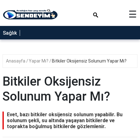
×
☰
SAĞLIK
Sağlık
NEDİR
FAYDALARI
Anasayfa
Yapar Mı?
Bitkiler Oksijensiz Solunum Yapar Mı?
YEMEK
TARİFLERİ
Bitkiler Oksijensiz
RÜYA
TABİRLERİ
Solunum Yapar Mı?
GEZİLECEK
YERLER
Evet, bazı bitkiler oksijensiz solunum yapabilir. Bu
BLOG
solunum şekli, su altında yaşayan bitkilerde ve
toprakta boğulmuş bitkilerde gözlemlenir.