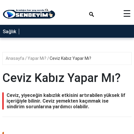
×
☰
SAĞLIK
Sağlık
NEDİR
FAYDALARI
Anasayfa
Yapar Mı?
Ceviz Kabız Yapar Mı?
YEMEK
TARİFLERİ
Ceviz Kabız Yapar Mı?
RÜYA
TABİRLERİ
Ceviz, yiyeceğin kabızlık etkisini artırabilen yüksek lif
GEZİLECEK
içeriğiyle bilinir. Ceviz yemekten kaçınmak ise
YERLER
sindirim sorunlarına yardımcı olabilir.
BLOG