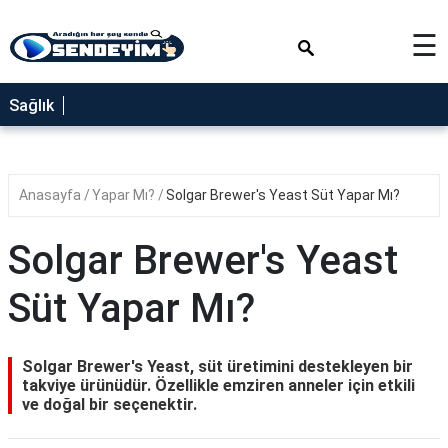
×
☰
SAĞLIK
Sağlık
NEDİR
FAYDALARI
Anasayfa
Yapar Mı?
Solgar Brewer's Yeast Süt Yapar Mı?
YEMEK
TARİFLERİ
Solgar Brewer's Yeast
RÜYA
TABİRLERİ
Süt Yapar Mı?
GEZİLECEK
YERLER
Solgar Brewer's Yeast, süt üretimini destekleyen bir
BLOG
takviye ürünüdür. Özellikle emziren anneler için etkili
ve doğal bir seçenektir.