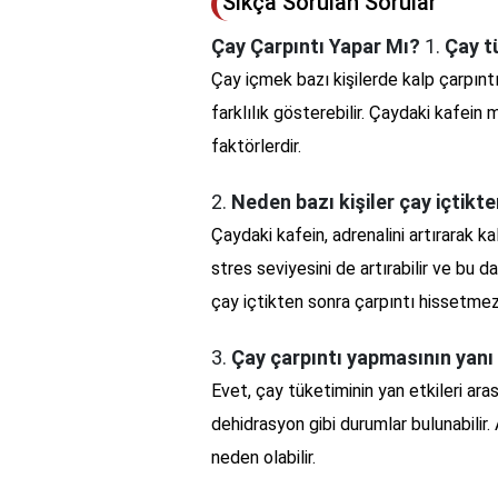
Sıkça Sorulan Sorular
Çay Çarpıntı Yapar Mı?
1.
Çay t
Çay içmek bazı kişilerde kalp çarpıntıs
farklılık gösterebilir. Çaydaki kafein
faktörlerdir.
2.
Neden bazı kişiler çay içtikt
Çaydaki kafein, adrenalini artırarak kal
stres seviyesini de artırabilir ve bu d
çay içtikten sonra çarpıntı hissetmez,
3.
Çay çarpıntı yapmasının yanı 
Evet, çay tüketiminin yan etkileri arası
dehidrasyon gibi durumlar bulunabilir
neden olabilir.