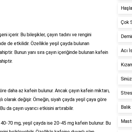
Haşla
Çok S
eni içerir. Bu bileşikler, çayın tadını ve rengini
Demir
de de etkilidir. Özellikle yeşil çayda bulunan
Acı İ
ahiptir. Bunun yanı sıra çayın içeriğinde bulunan kafein
hiptir.
Kızam
Sinüz
öre daha az kafein bulunur. Ancak çayın kafein miktarı,
Stres
 olarak değişir. Örneğin, siyah çayda yeşil çaya göre
Balık
 da çayın uyarıcı etkisini artırabilir.
Mastü
k 40-70 mg, yeşil çayda ise 20-45 mg kafein bulunur. Bu
rini belirleyebilir. Özellikle kafeine duyarlı olan