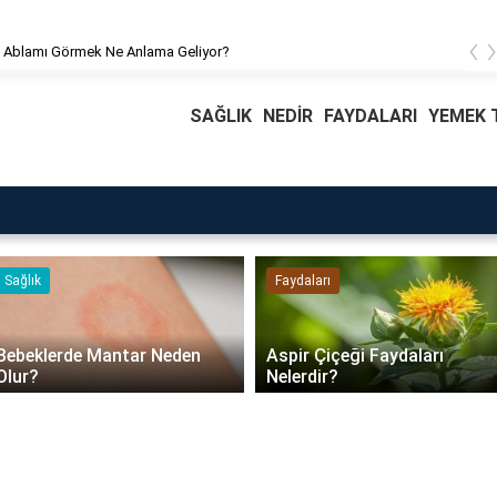
‹
 Ablamı Görmek Ne Anlama Geliyor?
SAĞLIK
NEDİR
FAYDALARI
YEMEK T
Faydaları
Blog
Daire Kapısı Seçimi 2026:
Aspir Çiçeği Faydaları
Güvenlik, Yalıtım ve
Nelerdir?
Dayanıklılık Tavsiyeleri..