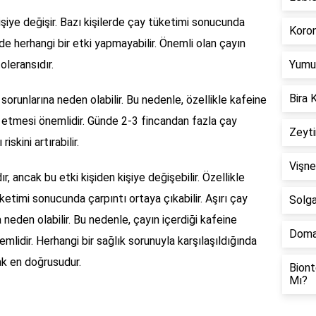
işiye değişir. Bazı kişilerde çay tüketimi sonucunda
Koron
nde herhangi bir etki yapmayabilir. Önemli olan çayın
oleransıdır.
Yumur
Bira 
k sorunlarına neden olabilir. Bu nedenle, özellikle kafeine
at etmesi önemlidir. Günde 2-3 fincandan fazla çay
Zeyti
iskini artırabilir.
Vişne
, ancak bu etki kişiden kişiye değişebilir. Özellikle
ketimi sonucunda çarpıntı ortaya çıkabilir. Aşırı çay
Solga
neden olabilir. Bu nedenle, çayın içerdiği kafeine
Doma
lidir. Herhangi bir sağlık sorunuyla karşılaşıldığında
ak en doğrusudur.
Biont
Mı?