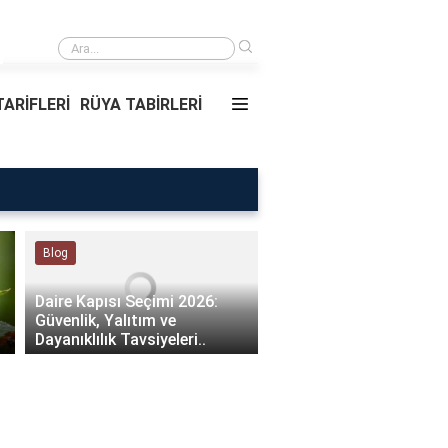
›
Rüyada Ablamı Görmek Ne Anlama Geliyor?
ARİFLERİ
RÜYA TABİRLERİ
Rüya Tabirleri
Sağlık
Rüyada Ablamı Görmek Ne
Bebeklerde Mantar Ned
Anlama Geliyor?
Olur?