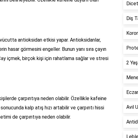
Dicet
Diş T
Koron
 vücutta antioksidan etkisi yapar. Antioksidanlar,
Prote
rin hasar görmesini engeller. Bunun yanı sıra çayın
 Çay içmek, birçok kişi için rahatlama sağlar ve stresi
2 Yaş
Menen
Ecza
işilerde çarpıntıya neden olabilir. Özellikle kafeine
Avil 
sonucunda kalp atış hızı artabilir ve çarpıntı hissi
ketimi de çarpıntıya neden olabilir.
Antid
Leble