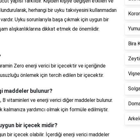
ücut yapısı farklıdır. Kişiden kişiye değişen etkileri ve
lundurularak, herhangi bir uyku takviyesini kullanmadan
Koron
rdır. Uyku sorunlarıyla başa çıkmak için uygun bir
Yumur
şam alışkanlıklarına dikkat etmek de önemlidir.
Bira 
?
Zeyti
amin Zero enerji verici bir içecektir ve içeriğinde
Vişne
suzluğu önlemek için tercih edilen bir içecektir.
Solga
ngi maddeler bulunur?
, B vitaminleri ve enerji verici diğer maddeler bulunur.
Doma
ık kalmanıza yardımcı olmak için formüle edilmiştir.
Arkel
uygun bir içecek midir?
n bir içecek olabilir. İçerdiği enerji verici maddeler