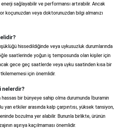
erji sağlayabilir ve performansı artırabilir. Ancak
por koçunuzdan veya doktorunuzdan bilgi almanızı
elidir?
düşüklüğü hissedildiğinde veya uykusuzluk durumlarında
a öğle saatlerinde yoğun iş temposunda olan kişiler için
. Ancak gece geç saatlerde veya uyku saatinden kısa bir
tkilememesi için önemlidir.
i nelerdir?
eya hassas bir bünyeye sahip olma durumunda İburamin
 Bu yan etkiler arasında kalp çarpıntısı, yüksek tansiyon,
eninde bozulma yer alabilir. Bununla birlikte, ürünün
ajının aşırıya kaçılmaması önemlidir.