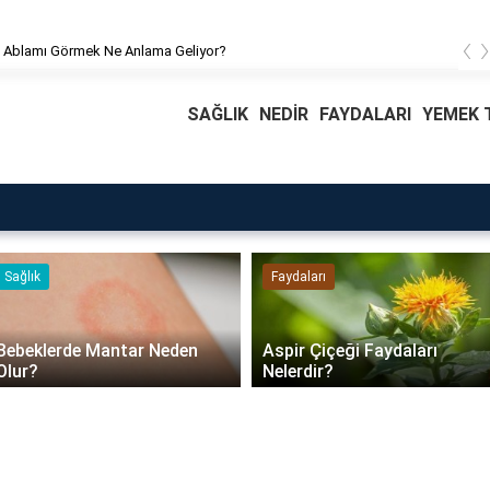
‹
 Ablamı Görmek Ne Anlama Geliyor?
SAĞLIK
NEDİR
FAYDALARI
YEMEK T
Faydaları
Blog
Daire Kapısı Seçimi 2026:
Aspir Çiçeği Faydaları
Güvenlik, Yalıtım ve
Nelerdir?
Dayanıklılık Tavsiyeleri..