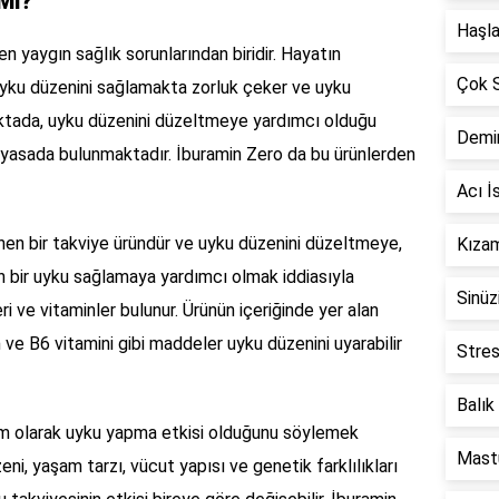
Mı?
Haşla
yaygın sağlık sorunlarından biridir. Hayatın
Çok S
uyku düzenini sağlamakta zorluk çeker ve uyku
ktada, uyku düzenini düzeltmeye yardımcı olduğu
Demir
piyasada bulunmaktadır. İburamin Zero da bu ürünlerden
Acı İ
inen bir takviye üründür ve uyku düzenini düzeltmeye,
Kızam
in bir uyku sağlamaya yardımcı olmak iddiasıyla
Sinüz
eri ve vitaminler bulunur. Ürünün içeriğinde yer alan
 B6 vitamini gibi maddeler uyku düzenini uyarabilir
Stres
Balık
tam olarak uyku yapma etkisi olduğunu söylemek
Mastü
ni, yaşam tarzı, vücut yapısı ve genetik farklılıkları