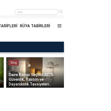
›
Rüyada Ablamı Görmek Ne Anlama Geliyor?
ARİFLERİ
RÜYA TABİRLERİ
Rüya Tabirleri
Sağlık
Rüyada Ablamı Görmek Ne
Bebeklerde Mantar Ned
Anlama Geliyor?
Olur?