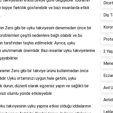
ku takviyesinin etkisi bireye göre değişebilir. İburamin
Dicet
kişiye farklılık gösterebilir ve bazı insanlarda etkili
Diş T
.
Koron
in Zero gibi bir uyku takviyesini denemeden önce bir
oblemleri çeşitli nedenlere bağlı olabilir ve bu
Prote
ın tarafından teşhis edilmelidir. Ayrıca, uyku
ini unutmamak önemlidir. Bazı insanlar uyku takviyelerine
2 Yaş
ayabilirler.
Menen
uramin Zero gibi bir takviye ürünü kullanmadan önce
Ecza
dir. Uyku ortamınızı uygun hale getirin, uyku
k durun, düzenli olarak egzersiz yapın ve sağlıklı bir
Avil 
nizi olumlu yönde etkileyebilir.
Antid
yku takviyesinin uyku yapma etkisi olduğu iddialarının
Leble