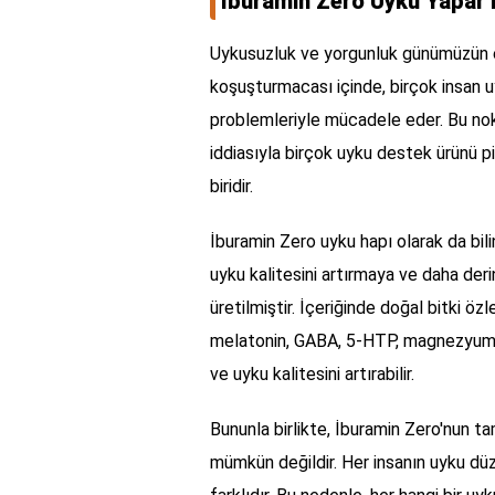
İburamin Zero Uyku Yapar 
Uykusuzluk ve yorgunluk günümüzün en 
koşuşturmacası içinde, birçok insan 
problemleriyle mücadele eder. Bu no
iddiasıyla birçok uyku destek ürünü 
biridir.
İburamin Zero uyku hapı olarak da bil
uyku kalitesini artırmaya ve daha der
üretilmiştir. İçeriğinde doğal bitki özl
melatonin, GABA, 5-HTP, magnezyum ve
ve uyku kalitesini artırabilir.
Bununla birlikte, İburamin Zero'nun 
mümkün değildir. Her insanın uyku düze