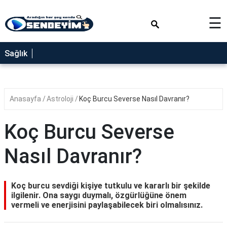
×
☰
SAĞLIK
Sağlık
NEDİR
FAYDALARI
Anasayfa
Astroloji
Koç Burcu Severse Nasıl Davranır?
YEMEK
TARİFLERİ
Koç Burcu Severse
RÜYA
TABİRLERİ
Nasıl Davranır?
GEZİLECEK
YERLER
Koç burcu sevdiği kişiye tutkulu ve kararlı bir şekilde
BLOG
ilgilenir. Ona saygı duymalı, özgürlüğüne önem
vermeli ve enerjisini paylaşabilecek biri olmalısınız.