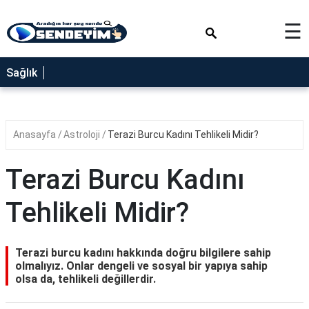
×
☰
SAĞLIK
Sağlık
NEDİR
FAYDALARI
Anasayfa
Astroloji
Terazi Burcu Kadını Tehlikeli Midir?
YEMEK
TARİFLERİ
Terazi Burcu Kadını
RÜYA
TABİRLERİ
Tehlikeli Midir?
GEZİLECEK
YERLER
Terazi burcu kadını hakkında doğru bilgilere sahip
BLOG
olmalıyız. Onlar dengeli ve sosyal bir yapıya sahip
olsa da, tehlikeli değillerdir.