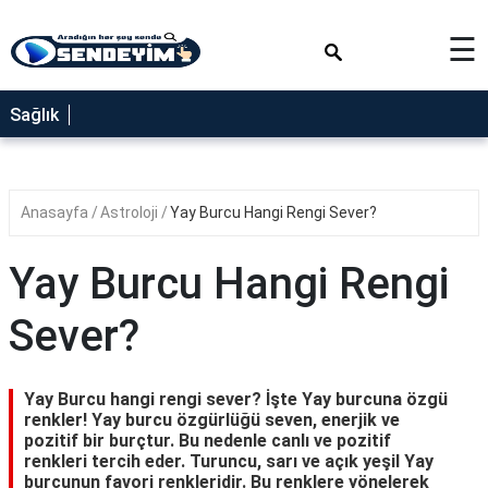
×
☰
SAĞLIK
Sağlık
NEDİR
FAYDALARI
Anasayfa
Astroloji
Yay Burcu Hangi Rengi Sever?
YEMEK
TARİFLERİ
Yay Burcu Hangi Rengi
RÜYA
TABİRLERİ
Sever?
GEZİLECEK
YERLER
Yay Burcu hangi rengi sever? İşte Yay burcuna özgü
BLOG
renkler! Yay burcu özgürlüğü seven, enerjik ve
pozitif bir burçtur. Bu nedenle canlı ve pozitif
renkleri tercih eder. Turuncu, sarı ve açık yeşil Yay
burcunun favori renkleridir. Bu renklere yönelerek