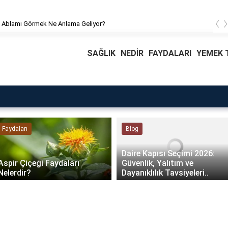
‹
ek Ne Anlama Geliyor?
Rüyada Ab
SAĞLIK
NEDİR
FAYDALARI
YEMEK T
Faydaları
Blog
Daire Kapısı Seçimi 2026:
Aspir Çiçeği Faydaları
Güvenlik, Yalıtım ve
Nelerdir?
Dayanıklılık Tavsiyeleri..