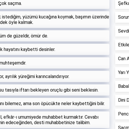
 çok saçma.
Şefkat
ek istediğim, yüzümü kucağına koymak, başımın üzerinde
Sorun 
 dek öyle kalmak.
Sevd
lüm de güzeldir, ömür de.
Etkile
ak hayatını kaybetti desinler.
Can A
 muhteşemdir.
Yarı 
 ayrılık yüreğimi karıncalandırıyor.
Babal
su tasıyla iftarı bekleyen oruçlu gibi seni beklesin.
Dini 
ı bilemez, ama son öpücükte neler kaybettiğini bilir.
Pence
ğil, efkâr-ı umumiyede muhabbet kurmaktır. Cevabı
emin edeceğinden, desti muhabbetinize talibim.
Saçm