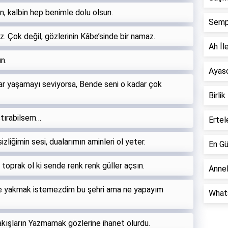
un, kalbin hep benimle dolu olsun.
Semp
z. Çok değil, gözlerinin Kâbe’sinde bir namaz.
Ah İle
n.
Ayaso
r yaşamayı seviyorsa, Bende seni o kadar çok
Birlik
ştırabilsem…
Ertel
liğimin sesi, dualarımın aminleri ol yeter.
En Gü
toprak ol ki sende renk renk güller açsın.
Annel
e yakmak istemezdim bu şehri ama ne yapayım
Whats
akışların Yazmamak gözlerine ihanet olurdu.