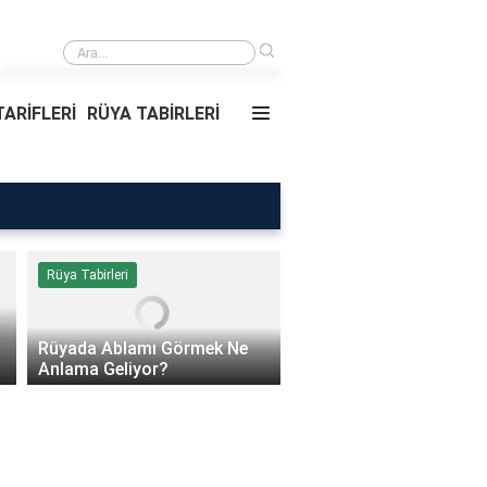
›
lamı Görmek Ne Anlama Geliyor?
ARİFLERİ
RÜYA TABİRLERİ
Rüya Tabirleri
Sağlık
Rüyada Ablamı Görmek Ne
Bebeklerde Mantar Ned
Anlama Geliyor?
Olur?