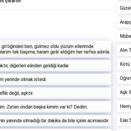
ni çıkarın!
Güzel
Arapç
Müba
 gittiğinden beri, gülmez oldu yüzüm ellerimde
Alın T
alarım tek başıma, haram gelir aldığım her nefes adınla.
Kötü 
tır, diğerleri elinden geldiği kadar.
Öğre
am yerinde olmak istedi.
Aşk İ
lık değil, aşktır.
Henry
düm. Zaten ondan başka kimim var ki? Dedim.
Eski 
in yanında olmadığı bir dakika da bile içinin acımasıdır.