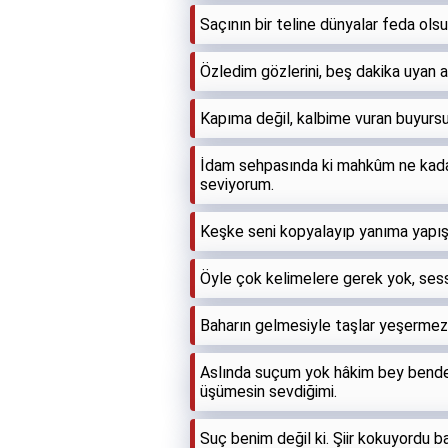
Saçının bir teline dünyalar feda ols
Özledim gözlerini, beş dakika uyan a
Kapıma değil, kalbime vuran buyursu
İdam sehpasında ki mahkûm ne kada
seviyorum.
Keşke seni kopyalayıp yanıma yapı
Öyle çok kelimelere gerek yok, sessiz
Baharın gelmesiyle taşlar yeşermez 
Aslında suçum yok hâkim bey bend
üşümesin sevdiğimi.
Suç benim değil ki. Şiir kokuyordu b