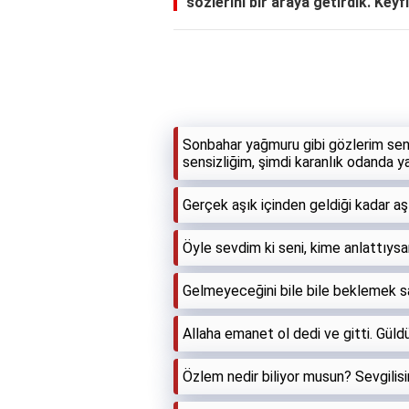
sözlerini bir araya getirdik. Keyfi
Sonbahar yağmuru gibi gözlerim sen
sensizliğim, şimdi karanlık odanda y
Gerçek aşık içinden geldiği kadar aşık
Öyle sevdim ki seni, kime anlattıys
Gelmeyeceğini bile bile beklemek saf
Allaha emanet ol dedi ve gitti. Gül
Özlem nedir biliyor musun? Sevgilisin