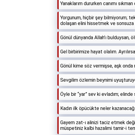
Yanaklarım dururken canımı sıkman
Yorgunum, hiçbir şey bilmiyorum; t
dolaşan elini hissetmek ve sonsuza
Gönül dünyanda Allah’ı bulduysan, ö
Gel birbirimize hayat olalım. Ayrılırs
Gönül kime söz vermişse, aşk onda
Sevgilim özlemin beynimi uyuşturuyor,
Öyle bir “yar” sev ki evladım; elinde 
Kadın ilk öpücükte neler kazanacağın
Gayem zat-ı alinizi taciz etmek de
müspetiniz kalbi hazalimi tamir-i t