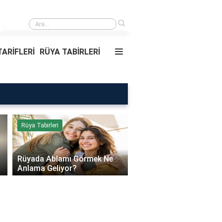
›
Rüyada Ablamı Görmek Ne Anlama Geliyor?
ARİFLERİ
RÜYA TABİRLERİ
Rüya Tabirleri
Sağlık
Rüyada Ablamı Görmek Ne
Bebeklerde Mantar Ned
Anlama Geliyor?
Olur?