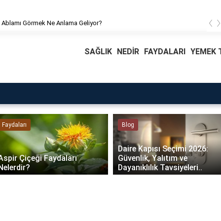
‹
 Ablamı Görmek Ne Anlama Geliyor?
SAĞLIK
NEDİR
FAYDALARI
YEMEK T
Faydaları
Blog
Daire Kapısı Seçimi 2026:
Aspir Çiçeği Faydaları
Güvenlik, Yalıtım ve
Nelerdir?
Dayanıklılık Tavsiyeleri..