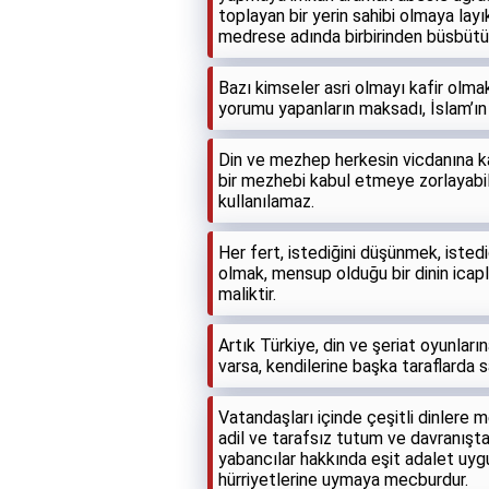
toplayan bir yerin sahibi olmaya lay
medrese adında birbirinden büsbütün
Bazı kimseler asri olmayı kafir olmak 
yorumu yapanların maksadı, İslam’ın 
Din ve mezhep herkesin vicdanına kalm
bir mezhebi kabul etmeye zorlayabili
kullanılamaz.
Her fert, istediğini düşünmek, isted
olmak, mensup olduğu bir dinin ica
maliktir.
Artık Türkiye, din ve şeriat oyunlar
varsa, kendilerine başka taraflarda s
Vatandaşları içinde çeşitli dinlere
adil ve tarafsız tutum ve davranış
yabancılar hakkında eşit adalet uygu
hürriyetlerine uymaya mecburdur.