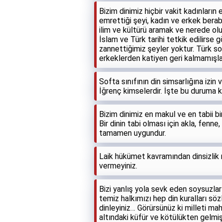
Bizim dinimiz hiçbir vakit kadınların
emrettiği şeyi, kadın ve erkek berabe
ilim ve kültürü aramak ve nerede ol
İslam ve Türk tarihi tetkik edilirse g
zannettiğimiz şeyler yoktur. Türk so
erkeklerden katiyen geri kalmamışlard
Softa sınıfının din simsarlığına izi
İğrenç kimselerdir. İşte bu duruma 
Bizim dinimiz en makul ve en tabii bi
Bir dinin tabi olması için akla, fenn
tamamen uygundur.
Laik hükümet kavramından dinsizlik 
vermeyiniz.
Bizi yanlış yola sevk eden soysuzlar 
temiz halkımızı hep din kuralları söz
dinleyiniz… Görürsünüz ki milleti ma
altındaki küfür ve kötülükten gelmişt