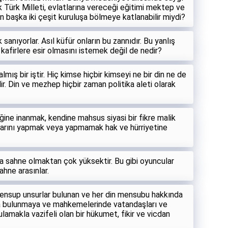
ık Türk Milleti, evlatlarına vereceği eğitimi mektep ve
 başka iki çeşit kuruluşa bölmeye katlanabilir miydi?
sanıyorlar. Asıl küfür onların bu zannıdır. Bu yanlış
kafirlere esir olmasını istemek değil de nedir?
ış bir iştir. Hiç kimse hiçbir kimseyi ne bir din ne de
r. Din ve mezhep hiçbir zaman politika aleti olarak
iğine inanmak, kendine mahsus siyasi bir fikre malik
plarını yapmak veya yapmamak hak ve hürriyetine
ına sahne olmaktan çok yüksektir. Bu gibi oyuncular
ahne arasınlar.
 mensup unsurlar bulunan ve her din mensubu hakkında
ta bulunmaya ve mahkemelerinde vatandaşları ve
lamakla vazifeli olan bir hükumet, fikir ve vicdan