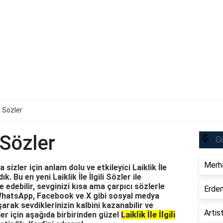
li Sözler
i Sözler
Gü
Merha
izler için anlam dolu ve etkileyici Laiklik İle
ık. Bu en yeni Laiklik İle İlgili Sözler ile
e edebilir, sevginizi kısa ama çarpıcı sözlerle
Erdem
, WhatsApp, Facebook ve X gibi sosyal medya
arak sevdiklerinizin kalbini kazanabilir ve
Artis
ler için aşağıda birbirinden güzel
Laiklik İle İlgili