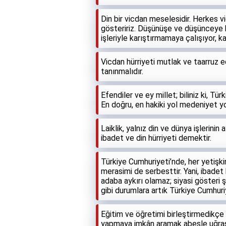
Din bir vicdan meselesidir. Herkes v
gösteririz. Düşünüşe ve düşünceye kar
işleriyle karıştırmamaya çalışıyor, 
Vicdan hürriyeti mutlak ve taarruz e
tanınmalıdır.
Efendiler ve ey millet; biliniz ki, T
En doğru, en hakiki yol medeniyet yo
Laiklik, yalnız din ve dünya işlerinin
ibadet ve din hürriyeti demektir.
Türkiye Cumhuriyeti’nde, her yetişkin 
merasimi de serbesttir. Yani, ibadet h
adaba aykırı olamaz; siyasi gösteri
gibi durumlara artık Türkiye Cumhuri
Eğitim ve öğretimi birleştirmedikçe a
yapmaya imkân aramak abesle uğraş