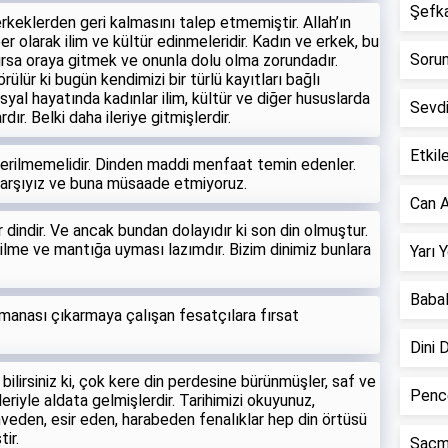
Şefkat
 erkeklerden geri kalmasını talep etmemiştir. Allah’ın
r olarak ilim ve kültür edinmeleridir. Kadın ve erkek, bu
Sorun 
ursa oraya gitmek ve onunla dolu olma zorundadır.
örülür ki bugün kendimizi bir türlü kayıtları bağlı
syal hayatında kadınlar ilim, kültür ve diğer hususlarda
Sevd
ır. Belki daha ileriye gitmişlerdir.
Etkile
n verilmemelidir. Dinden maddi menfaat temin edenler.
karşıyız ve buna müsaade etmiyoruz.
Can A
r dindir. Ve ancak bundan dolayıdır ki son din olmuştur.
e, ilme ve mantığa uyması lazımdır. Bizim dinimiz bunlara
Yarı 
Babal
manası çıkarmaya çalışan fesatçılara fırsat
Dini 
bilirsiniz ki, çok kere din perdesine bürünmüşler, saf ve
Pence
leriyle aldata gelmişlerdir. Tarihimizi okuyunuz,
hveden, esir eden, harabeden fenalıklar hep din örtüsü
ir.
Saçm