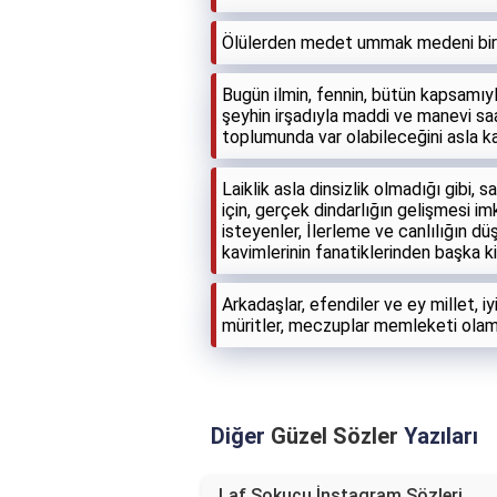
Ölülerden medet ummak medeni bir t
Bugün ilmin, fennin, bütün kapsamıyl
şeyhin irşadıyla maddi ve manevi sa
toplumunda var olabileceğini asla k
Laiklik asla dinsizlik olmadığı gibi,
için, gerçek dindarlığın gelişmesi imk
isteyenler, İlerleme ve canlılığın 
kavimlerinin fanatiklerinden başka 
Arkadaşlar, efendiler ve ey millet, iyi
müritler, meczuplar memleketi olamaz
Diğer
Güzel Sözler
Yazıları
Laf Sokucu İnstagram Sözleri