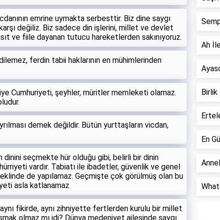
icdanının emrine uymakta serbesttir. Biz dine saygı
Semp
şı değiliz. Biz sadece din işlerini, millet ve devlet
kasıt ve fiile dayanan tutucu hareketlerden sakınıyoruz.
Ah İle
dilemez, ferdin tabii haklarının en mühimlerinden
Ayaso
Birlik
ürkiye Cumhuriyeti, şeyhler, müritler memleketi olamaz.
ludur.
Ertel
 ayrılması demek değildir. Bütün yurttaşların vicdan,
En Gü
dinini seçmekte hür olduğu gibi, belirli bir dinin
Annel
ürriyeti vardır. Tabiatı ile ibadetler, güvenlik ve genel
 şeklinde de yapılamaz. Geçmişte çok görülmüş olan bu
yeti asla katlanamaz.
Whats
ynı fikirde, aynı zihniyette fertlerden kurulu bir millet
mak olmaz mı idi? Dünya medeniyet ailesinde saygı