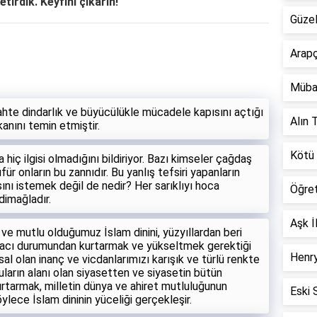
etirdik. Keyfini çıkarın!
Güzel
Arapç
Müba
, sahte dindarlık ve büyücülükle mücadele kapısını açtığı
Alın T
kanını temin etmiştir.
Kötü 
 hiç ilgisi olmadığını bildiriyor. Bazı kimseler çağdaş
für onların bu zannıdır. Bu yanlış tefsiri yapanların
sını istemek değil de nedir? Her sarıklıyı hoca
Öğre
dimağladır.
Aşk İ
ve mutlu olduğumuz İslam dinini, yüzyıllardan beri
a aracı durumundan kurtarmak ve yükseltmek gerektiği
Henry
al olan inanç ve vicdanlarımızı karışık ve türlü renkte
uların alanı olan siyasetten ve siyasetin bütün
urtarmak, milletin dünya ve ahiret mutluluğunun
Eski 
ylece İslam dininin yüceliği gerçekleşir.