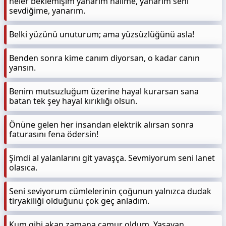
neler beklemişim yanarım halime, yanarım seni
sevdiğime, yanarım.
Belki yüzünü unuturum; ama yüzsüzlüğünü asla!
Benden sonra kime canım diyorsan, o kadar canın
yansın.
Benim mutsuzluğum üzerine hayal kurarsan sana
batan tek şey hayal kırıklığı olsun.
Önüne gelen her insandan elektrik alırsan sonra
faturasını fena ödersin!
Şimdi al yalanlarını git yavaşça. Sevmiyorum seni lanet
olasıca.
Seni seviyorum cümlelerinin çoğunun yalnızca dudak
tiryakiliği olduğunu çok geç anladım.
Kum gibi akan zamana çamur oldum. Yaşayan