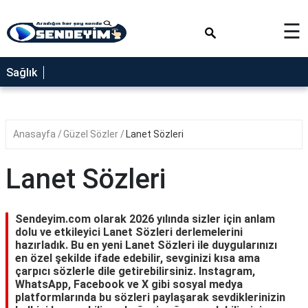
×
☰
SAĞLIK
Sağlık
NEDİR
FAYDALARI
Anasayfa
Güzel Sözler
Lanet Sözleri
YEMEK
TARİFLERİ
Lanet Sözleri
RÜYA
TABİRLERİ
Sendeyim.com olarak 2026 yılında sizler için anlam
GEZİLECEK
dolu ve etkileyici Lanet Sözleri derlemelerini
YERLER
hazırladık. Bu en yeni Lanet Sözleri ile duygularınızı
en özel şekilde ifade edebilir, sevginizi kısa ama
BLOG
çarpıcı sözlerle dile getirebilirsiniz. Instagram,
WhatsApp, Facebook ve X gibi sosyal medya
platformlarında bu sözleri paylaşarak sevdiklerinizin