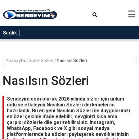
×
☰
SAĞLIK
Sağlık
NEDİR
FAYDALARI
Anasayfa
Güzel Sözler
Nasılsın Sözleri
YEMEK
TARİFLERİ
Nasılsın Sözleri
RÜYA
TABİRLERİ
Sendeyim.com olarak 2026 yılında sizler için anlam
GEZİLECEK
dolu ve etkileyici Nasılsın Sözleri derlemelerini
YERLER
hazırladık. Bu en yeni Nasılsın Sözleri ile duygularınızı
en özel şekilde ifade edebilir, sevginizi kısa ama
BLOG
çarpıcı sözlerle dile getirebilirsiniz. Instagram,
WhatsApp, Facebook ve X gibi sosyal medya
platformlarında bu sözleri paylaşarak sevdiklerinizin