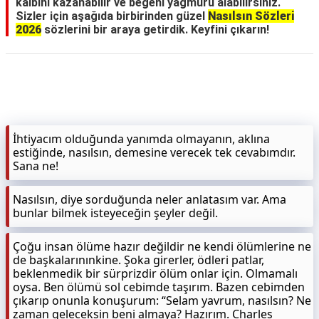
kalbini kazanabilir ve beğeni yağmuru alabilirsiniz.
Sizler için aşağıda birbirinden güzel
Nasılsın Sözleri
2026
sözlerini bir araya getirdik. Keyfini çıkarın!
İhtiyacım olduğunda yanımda olmayanın, aklına
estiğinde, nasılsın, demesine verecek tek cevabımdır.
Sana ne!
Nasılsın, diye sorduğunda neler anlatasım var. Ama
bunlar bilmek isteyeceğin şeyler değil.
Çoğu insan ölüme hazır değildir ne kendi ölümlerine ne
de başkalarınınkine. Şoka girerler, ödleri patlar,
beklenmedik bir sürprizdir ölüm onlar için. Olmamalı
oysa. Ben ölümü sol cebimde taşırım. Bazen cebimden
çıkarıp onunla konuşurum: “Selam yavrum, nasılsın? Ne
zaman geleceksin beni almaya? Hazırım. Charles