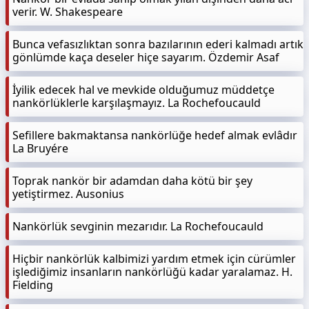
verir. W. Shakespeare
Bunca vefasızlıktan sonra bazılarının ederi kalmadı artık
gönlümde kaça deseler hiçe sayarım. Özdemir Asaf
İyilik edecek hal ve mevkide olduğumuz müddetçe
nankörlüklerle karşılaşmayız. La Rochefoucauld
Sefillere bakmaktansa nankörlüğe hedef almak evlâdır
La Bruyére
Toprak nankör bir adamdan daha kötü bir şey
yetiştirmez. Ausonius
Nankörlük sevginin mezarıdır. La Rochefoucauld
Hiçbir nankörlük kalbimizi yardım etmek için cürümler
işlediğimiz insanların nankörlüğü kadar yaralamaz. H.
Fielding