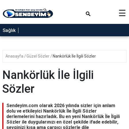
×
☰
SAĞLIK
Sağlık
NEDİR
FAYDALARI
Anasayfa
Güzel Sözler
Nankörlük İle İlgili Sözler
YEMEK
TARİFLERİ
Nankörlük İle İlgili
RÜYA
TABİRLERİ
Sözler
GEZİLECEK
YERLER
Sendeyim.com olarak 2026 yılında sizler için anlam
BLOG
dolu ve etkileyici Nankörlük İle İlgili Sözler
derlemelerini hazırladık. Bu en yeni Nankörlük İle İlgili
Sözler ile duygularınızı en özel şekilde ifade edebilir,
sevginizi kısa ama çarpıcı sözlerle dile