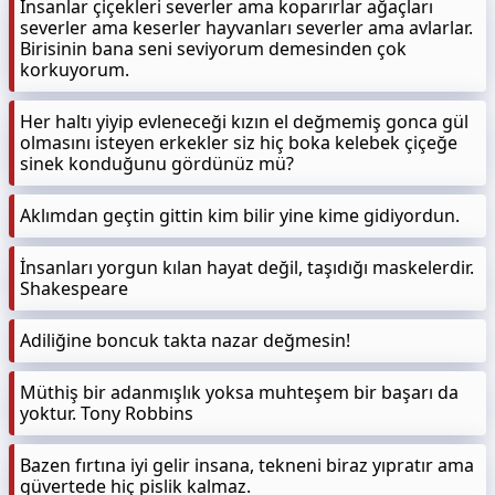
İnsanlar çiçekleri severler ama koparırlar ağaçları
severler ama keserler hayvanları severler ama avlarlar.
Birisinin bana seni seviyorum demesinden çok
korkuyorum.
Her haltı yiyip evleneceği kızın el değmemiş gonca gül
olmasını isteyen erkekler siz hiç boka kelebek çiçeğe
sinek konduğunu gördünüz mü?
Aklımdan geçtin gittin kim bilir yine kime gidiyordun.
İnsanları yorgun kılan hayat değil, taşıdığı maskelerdir.
Shakespeare
Adiliğine boncuk takta nazar değmesin!
Müthiş bir adanmışlık yoksa muhteşem bir başarı da
yoktur. Tony Robbins
Bazen fırtına iyi gelir insana, tekneni biraz yıpratır ama
güvertede hiç pislik kalmaz.