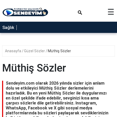
×
☰
SAĞLIK
Sağlık
NEDİR
FAYDALARI
Anasayfa
Güzel Sözler
Müthiş Sözler
YEMEK
TARİFLERİ
Müthiş Sözler
RÜYA
TABİRLERİ
Sendeyim.com olarak 2026 yılında sizler için anlam
GEZİLECEK
dolu ve etkileyici Müthiş Sözler derlemelerini
YERLER
hazırladık. Bu en yeni Müthiş Sözler ile duygularınızı
en özel şekilde ifade edebilir, sevginizi kısa ama
BLOG
çarpıcı sözlerle dile getirebilirsiniz. Instagram,
WhatsApp, Facebook ve X gibi sosyal medya
platformlarında bu sözleri paylaşarak sevdiklerinizin