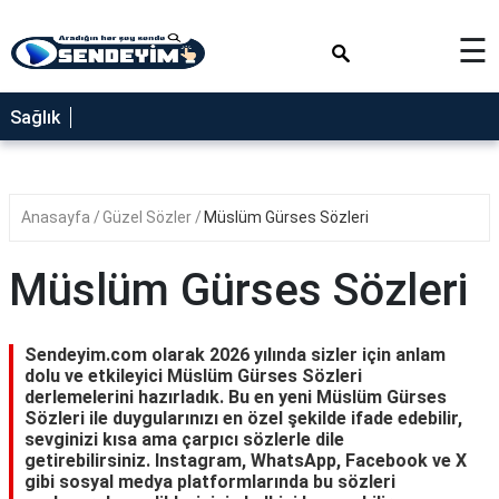
×
☰
SAĞLIK
Sağlık
NEDİR
FAYDALARI
Anasayfa
Güzel Sözler
Müslüm Gürses Sözleri
YEMEK
TARİFLERİ
Müslüm Gürses Sözleri
RÜYA
TABİRLERİ
Sendeyim.com olarak 2026 yılında sizler için anlam
GEZİLECEK
dolu ve etkileyici Müslüm Gürses Sözleri
YERLER
derlemelerini hazırladık. Bu en yeni Müslüm Gürses
Sözleri ile duygularınızı en özel şekilde ifade edebilir,
BLOG
sevginizi kısa ama çarpıcı sözlerle dile
getirebilirsiniz. Instagram, WhatsApp, Facebook ve X
gibi sosyal medya platformlarında bu sözleri