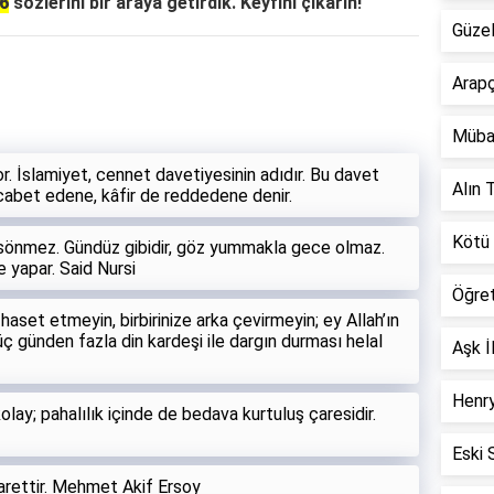
26
sözlerini bir araya getirdik. Keyfini çıkarın!
Güzel
Arapç
Müba
or. İslamiyet, cennet davetiyesinin adıdır. Bu davet
Alın T
cabet edene, kâfir de reddedene denir.
Kötü 
e sönmez. Gündüz gibidir, göz yummakla gece olmaz.
 yapar. Said Nursi
Öğre
 haset etmeyin, birbirinize arka çevirmeyin; ey Allah’ın
üç günden fazla din kardeşi ile dargın durması helal
Aşk İ
Henry
lay; pahalılık içinde de bedava kurtuluş çaresidir.
Eski 
arettir. Mehmet Akif Ersoy