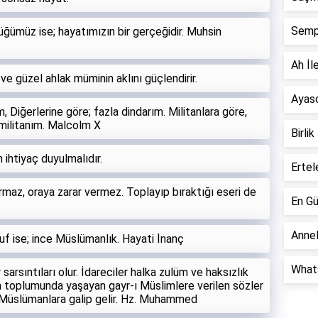
Semp
üğümüz ise; hayatımızın bir gerçeğidir. Muhsin
Ah İle
ve güzel ahlak müminin aklını güçlendirir.
Ayaso
 Diğerlerine göre; fazla dindarım. Militanlara göre,
a militanım. Malcolm X
Birlik
 ihtiyaç duyulmalıdır.
Ertel
rmaz, oraya zarar vermez. Toplayıp bıraktığı eseri de
En Gü
Annel
vuf ise; ince Müslümanlık. Hayati İnanç
Whats
arsıntıları olur. İdareciler halka zulüm ve haksızlık
am toplumunda yaşayan gayr-ı Müslimlere verilen sözler
 Müslümanlara galip gelir. Hz. Muhammed