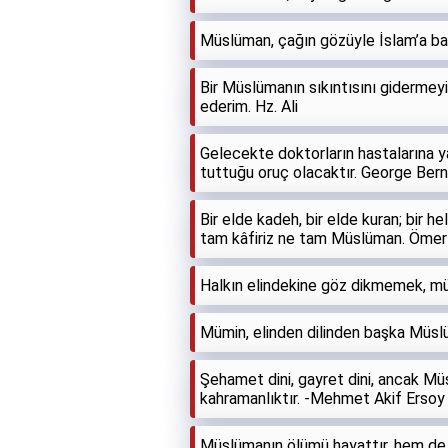
Müslüman, çağın gözüyle İslam’a ba
Bir Müslümanın sıkıntısını gidermey
ederim. Hz. Ali
Gelecekte doktorların hastalarına y
tuttuğu oruç olacaktır. George Ber
Bir elde kadeh, bir elde kuran; bir h
tam kâfiriz ne tam Müslüman. Öme
Halkın elindekine göz dikmemek, mü
Mümin, elinden dilinden başka Müslü
Şehamet dini, gayret dini, ancak Mü
kahramanlıktır. -Mehmet Akif Ersoy
Müslümanın ölümü hayattır, hem de