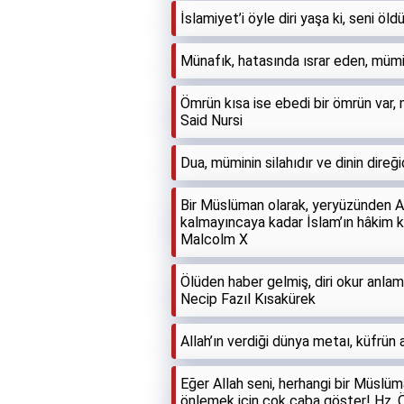
İslamiyet’i öyle diri yaşa ki, seni ö
Münafık, hatasında ısrar eden, mümi
Ömrün kısa ise ebedi bir ömrün var, m
Said Nursi
Dua, müminin silahıdır ve dinin direği
Bir Müslüman olarak, yeryüzünden A
kalmayıncaya kadar İslam’ın hâkim k
Malcolm X
Ölüden haber gelmiş, diri okur anl
Necip Fazıl Kısakürek
Allah’ın verdiği dünya metaı, küfrün a
Eğer Allah seni, herhangi bir Müslüm
önlemek için çok çaba göster! Hz.