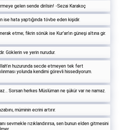
ldürmeye gelen sende dirilsin! -Sezai Karakoç
n ise hata yaptığında tövbe eden kişidir.
erak etme; fikrin sönük ise Kur’an’ın güneşi altına gir.
dir. Göklerin ve yerin nurudur.
llah’ın huzurunda secde etmeyen tek fert
ılınması yolunda kendimi görevli hissediyorum.
amaz… Sorsan herkes Müslüman ne şükür var ne namaz.
zabını, müminin ecrini artırır.
anı sevmekle rızıklandırırsa, sen bunun elden gitmesini
 Ömer