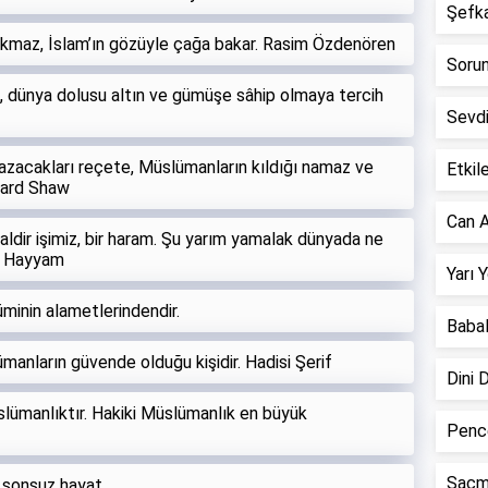
Şefkat
kmaz, İslam’ın gözüyle çağa bakar. Rasim Özdenören
Sorun 
i, dünya dolusu altın ve gümüşe sâhip olmaya tercih
Sevd
azacakları reçete, Müslümanların kıldığı namaz ve
Etkile
nard Shaw
Can A
elaldir işimiz, bir haram. Şu yarım yamalak dünyada ne
r Hayyam
Yarı 
minin alametlerindendir.
Babal
manların güvende olduğu kişidir. Hadisi Şerif
Dini 
slümanlıktır. Hakiki Müslümanlık en büyük
Pence
Saçm
 sonsuz hayat.