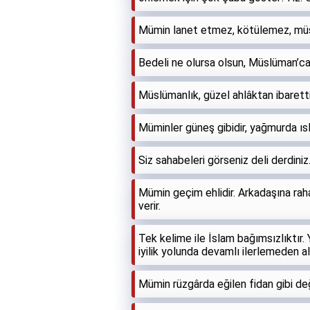
Mümin lanet etmez, kötülemez, mü
Bedeli ne olursa olsun, Müslüman’ca
Müslümanlık, güzel ahlâktan ibaretti
Müminler güneş gibidir, yağmurda ısl
Siz sahabeleri görseniz deli derdin
Mümin geçim ehlidir. Arkadaşına rahat
verir.
Tek kelime ile İslam bağımsızlıktır. 
iyilik yolunda devamlı ilerlemeden a
Mümin rüzgârda eğilen fidan gibi değil