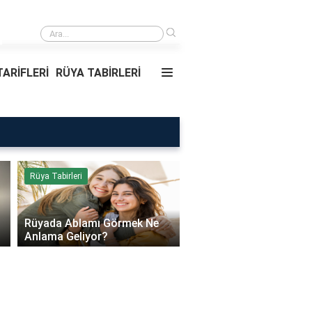
›
Rüyada Ablamı Görmek Ne Anlama Geliyor?
ARİFLERİ
RÜYA TABİRLERİ
Rüya Tabirleri
Sağlık
Rüyada Ablamı Görmek Ne
Bebeklerde Mantar Ned
Anlama Geliyor?
Olur?