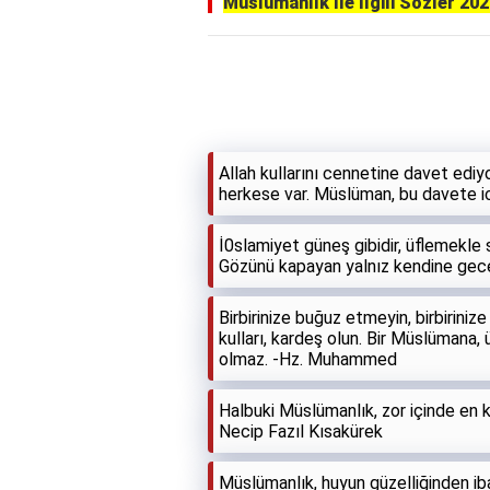
Müslümanlık İle İlgili Sözler 20
Allah kullarını cennetine davet ediy
herkese var. Müslüman, bu davete i
İ0slamiyet güneş gibidir, üflemekl
Gözünü kapayan yalnız kendine gece
Birbirinize buğuz etmeyin, birbirinize
kulları, kardeş olun. Bir Müslümana, 
olmaz. -Hz. Muhammed
Halbuki Müslümanlık, zor içinde en ko
Necip Fazıl Kısakürek
Müslümanlık, huyun güzelliğinden ib