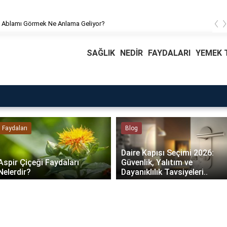
‹
 Ablamı Görmek Ne Anlama Geliyor?
SAĞLIK
NEDİR
FAYDALARI
YEMEK T
Faydaları
Blog
Daire Kapısı Seçimi 2026:
Aspir Çiçeği Faydaları
Güvenlik, Yalıtım ve
Nelerdir?
Dayanıklılık Tavsiyeleri..