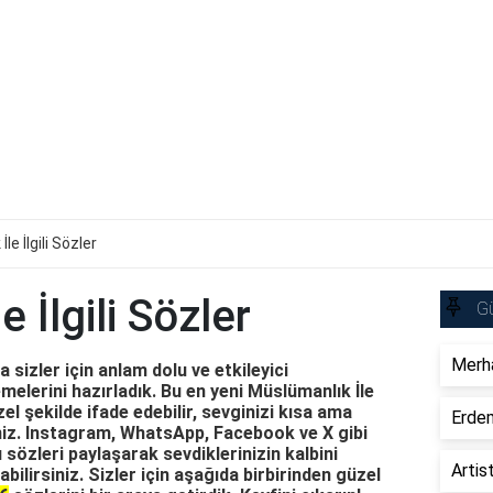
le İlgili Sözler
 İlgili Sözler
Gü
Merha
sizler için anlam dolu ve etkileyici
emelerini hazırladık. Bu en yeni Müslümanlık İle
özel şekilde ifade edebilir, sevginizi kısa ama
Erdem
siniz. Instagram, WhatsApp, Facebook ve X gibi
sözleri paylaşarak sevdiklerinizin kalbini
Artis
bilirsiniz. Sizler için aşağıda birbirinden güzel