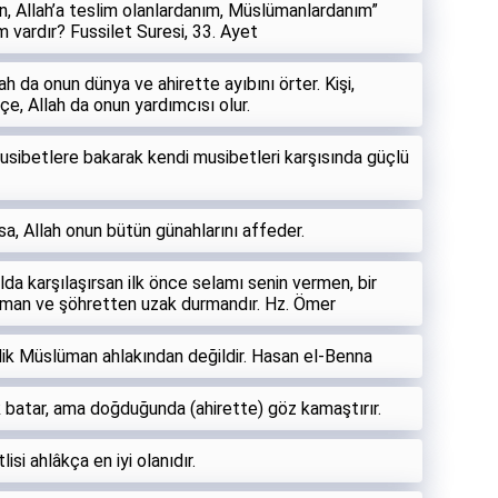
Ben, Allah’a teslim olanlardanım, Müslümanlardanım”
 vardır? Fussilet Suresi, 33. Ayet
h da onun dünya ve ahirette ayıbını örter. Kişi,
, Allah da onun yardımcısı olur.
ibetlere bakarak kendi musibetleri karşısında güçlü
a, Allah onun bütün günahlarını affeder.
da karşılaşırsan ilk önce selamı senin vermen, bir
lman ve şöhretten uzak durmandır. Hz. Ömer
lik Müslüman ahlakından değildir. Hasan el-Benna
k batar, ama doğduğunda (ahirette) göz kamaştırır.
si ahlâkça en iyi olanıdır.