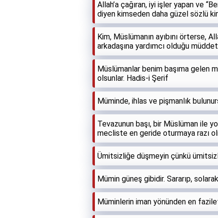
Allah’a çağıran, iyi işler yapan ve “
diyen kimseden daha güzel sözlü kim
Kim, Müslümanın ayıbını örterse, Alla
arkadaşına yardımcı olduğu müddetçe
Müslümanlar benim başıma gelen mus
olsunlar. Hadis-i Şerif
Müminde, ihlas ve pişmanlık bulunurs
Tevazunun başı, bir Müslüman ile yol
mecliste en geride oturmaya razı o
Ümitsizliğe düşmeyin çünkü ümitsiz
Mümin güneş gibidir. Sararıp, solara
Müminlerin iman yönünden en faziletli