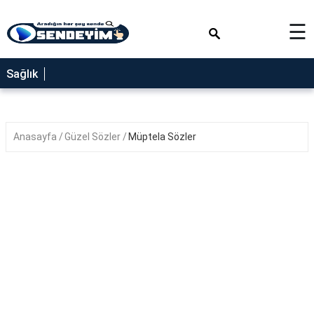
×
☰
SAĞLIK
Sağlık
NEDİR
FAYDALARI
Anasayfa
Güzel Sözler
Müptela Sözler
YEMEK
TARİFLERİ
RÜYA
TABİRLERİ
GEZİLECEK
YERLER
BLOG