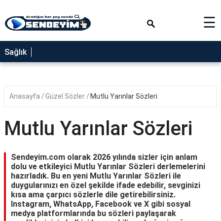
×
☰
SAĞLIK
Sağlık
NEDİR
FAYDALARI
Anasayfa
Güzel Sözler
Mutlu Yarınlar Sözleri
YEMEK
TARİFLERİ
Mutlu Yarınlar Sözleri
RÜYA
TABİRLERİ
Sendeyim.com olarak 2026 yılında sizler için anlam
GEZİLECEK
dolu ve etkileyici Mutlu Yarınlar Sözleri derlemelerini
YERLER
hazırladık. Bu en yeni Mutlu Yarınlar Sözleri ile
duygularınızı en özel şekilde ifade edebilir, sevginizi
BLOG
kısa ama çarpıcı sözlerle dile getirebilirsiniz.
Instagram, WhatsApp, Facebook ve X gibi sosyal
medya platformlarında bu sözleri paylaşarak