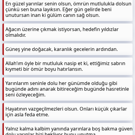
En güzel yarınlar senin olsun, ömrün mutlulukla dolsun
çünkü sen buna layıksın. Eğer gün gelirde beni
unutursan inan ki gülüm canın sağ olsun.
Ağacın üzerine çıkmak istiyorsan, hedefin yıldızlar
olmalıdır.
Güneş yine doğacak, karanlık gecelerin ardından.
Allah’ım öyle bir mutluluk nasip et ki, ettiğimiz sabrın
kıymeti bir ömür boyu hatırlansın.
Yarınlarım seninle dolu her günümde olduğu gibi
bugünde adını anarak bitireceğim bugünde hasretinle
seni özleyeceğim.
Hayatının vazgeçilmezleri olsun. Onları küçük çıkarlar
için asla feda etme.
Yalnız kalma kalbim yanında yarınlara boş bakma güven
dolu yarınlar bizi bekliyor bunu unutma.