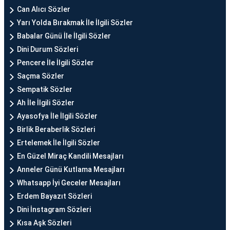
Can Alıcı Sözler
Yarı Yolda Bırakmak İle İlgili Sözler
Babalar Günü İle İlgili Sözler
Dini Durum Sözleri
Pencere İle İlgili Sözler
Saçma Sözler
Sempatik Sözler
Ah İle İlgili Sözler
Ayasofya İle İlgili Sözler
Birlik Beraberlik Sözleri
Ertelemek İle İlgili Sözler
En Güzel Miraç Kandili Mesajları
Anneler Günü Kutlama Mesajları
Whatsapp İyi Geceler Mesajları
Erdem Bayazıt Sözleri
Dini İnstagram Sözleri
Kısa Aşk Sözleri