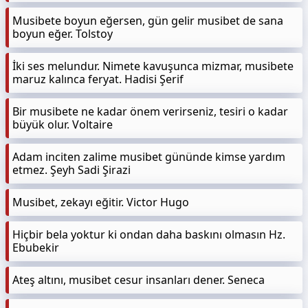
Musibete boyun eğersen, gün gelir musibet de sana
boyun eğer. Tolstoy
İki ses melundur. Nimete kavuşunca mizmar, musibete
maruz kalınca feryat. Hadisi Şerif
Bir musibete ne kadar önem verirseniz, tesiri o kadar
büyük olur. Voltaire
Adam inciten zalime musibet gününde kimse yardım
etmez. Şeyh Sadi Şirazi
Musibet, zekayı eğitir. Victor Hugo
Hiçbir bela yoktur ki ondan daha baskını olmasın Hz.
Ebubekir
Ateş altını, musibet cesur insanları dener. Seneca