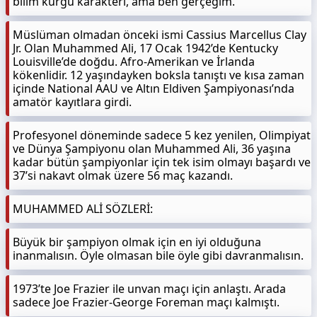
bilim kurgu karakteri, ama ben gerçeğim.
Müslüman olmadan önceki ismi Cassius Marcellus Clay
Jr. Olan Muhammed Ali, 17 Ocak 1942’de Kentucky
Louisville’de doğdu. Afro-Amerikan ve İrlanda
kökenlidir. 12 yaşındayken boksla tanıştı ve kısa zaman
içinde National AAU ve Altın Eldiven Şampiyonası’nda
amatör kayıtlara girdi.
Profesyonel döneminde sadece 5 kez yenilen, Olimpiyat
ve Dünya Şampiyonu olan Muhammed Ali, 36 yaşına
kadar bütün şampiyonlar için tek isim olmayı başardı ve
37’si nakavt olmak üzere 56 maç kazandı.
MUHAMMED ALİ SÖZLERİ:
Büyük bir şampiyon olmak için en iyi olduğuna
inanmalısın. Öyle olmasan bile öyle gibi davranmalısın.
1973’te Joe Frazier ile unvan maçı için anlaştı. Arada
sadece Joe Frazier-George Foreman maçı kalmıştı.