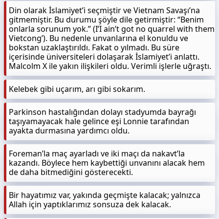
Din olarak İslamiyet’i seçmiştir ve Vietnam Savaşı’na
gitmemiştir. Bu durumu şöyle dile getirmiştir: “Benim
onlarla sorunum yok.” (I’I ain’t got no quarrel with them
Vietcong’). Bu nedenle unvanlarına el konuldu ve
bokstan uzaklaştırıldı. Fakat o yılmadı. Bu süre
içerisinde üniversiteleri dolaşarak İslamiyet’i anlattı.
Malcolm X ile yakın ilişkileri oldu. Verimli işlerle uğraştı.
Kelebek gibi uçarım, arı gibi sokarım.
Parkinson hastalığından dolayı stadyumda bayrağı
taşıyamayacak hale gelince eşi Lonnie tarafından
ayakta durmasına yardımcı oldu.
Foreman’la maç ayarladı ve iki maçı da nakavt’la
kazandı. Böylece hem kaybettiği unvanını alacak hem
de daha bitmediğini gösterecekti.
Bir hayatımız var, yakında geçmişte kalacak; yalnızca
Allah için yaptıklarımız sonsuza dek kalacak.