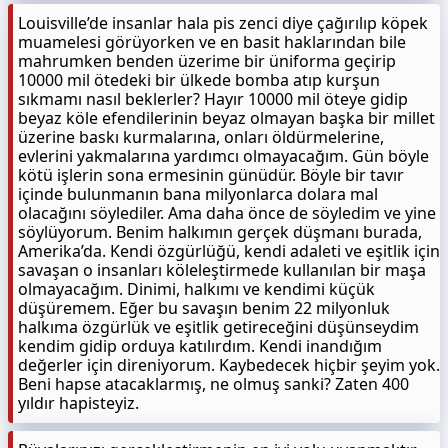
Louisville’de insanlar hala pis zenci diye çağırılıp köpek
muamelesi görüyorken ve en basit haklarından bile
mahrumken benden üzerime bir üniforma geçirip
10000 mil ötedeki bir ülkede bomba atıp kurşun
sıkmamı nasıl beklerler? Hayır 10000 mil öteye gidip
beyaz köle efendilerinin beyaz olmayan başka bir millet
üzerine baskı kurmalarına, onları öldürmelerine,
evlerini yakmalarına yardımcı olmayacağım. Gün böyle
kötü işlerin sona ermesinin günüdür. Böyle bir tavır
içinde bulunmanın bana milyonlarca dolara mal
olacağını söylediler. Ama daha önce de söyledim ve yine
söylüyorum. Benim halkımın gerçek düşmanı burada,
Amerika’da. Kendi özgürlüğü, kendi adaleti ve eşitlik için
savaşan o insanları köleleştirmede kullanılan bir maşa
olmayacağım. Dinimi, halkımı ve kendimi küçük
düşüremem. Eğer bu savaşın benim 22 milyonluk
halkıma özgürlük ve eşitlik getireceğini düşünseydim
kendim gidip orduya katılırdım. Kendi inandığım
değerler için direniyorum. Kaybedecek hiçbir şeyim yok.
Beni hapse atacaklarmış, ne olmuş sanki? Zaten 400
yıldır hapisteyiz.