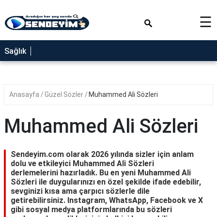
×
☰
SAĞLIK
Sağlık
NEDİR
FAYDALARI
Anasayfa
Güzel Sözler
Muhammed Ali Sözleri
YEMEK
TARİFLERİ
Muhammed Ali Sözleri
RÜYA
TABİRLERİ
Sendeyim.com olarak 2026 yılında sizler için anlam
GEZİLECEK
dolu ve etkileyici Muhammed Ali Sözleri
YERLER
derlemelerini hazırladık. Bu en yeni Muhammed Ali
Sözleri ile duygularınızı en özel şekilde ifade edebilir,
BLOG
sevginizi kısa ama çarpıcı sözlerle dile
getirebilirsiniz. Instagram, WhatsApp, Facebook ve X
gibi sosyal medya platformlarında bu sözleri