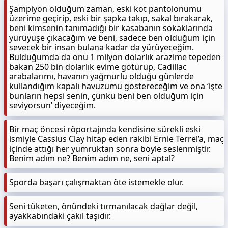
Şampiyon olduğum zaman, eski kot pantolonumu
üzerime geçirip, eski bir şapka takıp, sakal bırakarak,
beni kimsenin tanımadığı bir kasabanın sokaklarında
yürüyüşe çıkacağım ve beni, sadece ben olduğum için
sevecek bir insan bulana kadar da yürüyeceğim.
Bulduğumda da onu 1 milyon dolarlık arazime tepeden
bakan 250 bin dolarlık evime götürüp, Cadillac
arabalarımı, havanın yağmurlu olduğu günlerde
kullandığım kapalı havuzumu göstereceğim ve ona ‘işte
bunların hepsi senin, çünkü beni ben olduğum için
seviyorsun’ diyeceğim.
Bir maç öncesi röportajında kendisine sürekli eski
ismiyle Cassius Clay hitap eden rakibi Ernie Terrel’a, maç
içinde attığı her yumruktan sonra böyle seslenmiştir.
Benim adım ne? Benim adım ne, seni aptal?
Sporda başarı çalışmaktan öte istemekle olur.
Seni tüketen, önündeki tırmanılacak dağlar değil,
ayakkabındaki çakıl taşıdır.