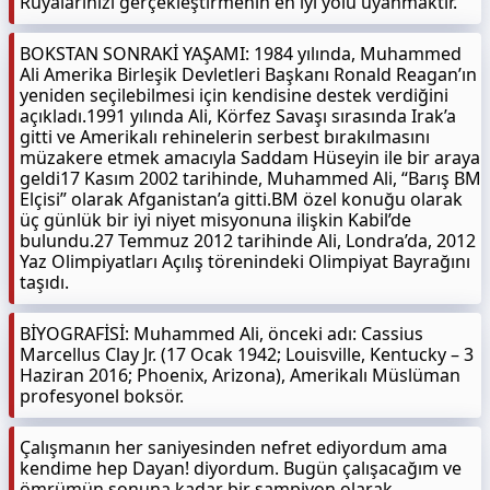
Rüyalarınızı gerçekleştirmenin en iyi yolu uyanmaktır.
BOKSTAN SONRAKİ YAŞAMI: 1984 yılında, Muhammed
Ali Amerika Birleşik Devletleri Başkanı Ronald Reagan’ın
yeniden seçilebilmesi için kendisine destek verdiğini
açıkladı.1991 yılında Ali, Körfez Savaşı sırasında Irak’a
gitti ve Amerikalı rehinelerin serbest bırakılmasını
müzakere etmek amacıyla Saddam Hüseyin ile bir araya
geldi17 Kasım 2002 tarihinde, Muhammed Ali, “Barış BM
Elçisi” olarak Afganistan’a gitti.BM özel konuğu olarak
üç günlük bir iyi niyet misyonuna ilişkin Kabil’de
bulundu.27 Temmuz 2012 tarihinde Ali, Londra’da, 2012
Yaz Olimpiyatları Açılış törenindeki Olimpiyat Bayrağını
taşıdı.
BİYOGRAFİSİ: Muhammed Ali, önceki adı: Cassius
Marcellus Clay Jr. (17 Ocak 1942; Louisville, Kentucky – 3
Haziran 2016; Phoenix, Arizona), Amerikalı Müslüman
profesyonel boksör.
Çalışmanın her saniyesinden nefret ediyordum ama
kendime hep Dayan! diyordum. Bugün çalışacağım ve
ömrümün sonuna kadar bir şampiyon olarak