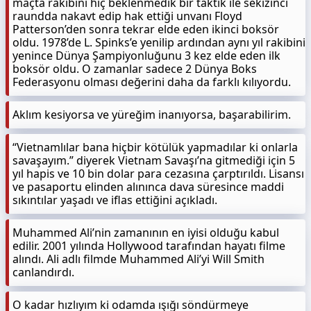
maçta rakibini hiç beklenmedik bir taktik ile sekizinci
raundda nakavt edip hak ettiği unvanı Floyd
Patterson’den sonra tekrar elde eden ikinci boksör
oldu. 1978’de L. Spinks’e yenilip ardından aynı yıl rakibini
yenince Dünya Şampiyonluğunu 3 kez elde eden ilk
boksör oldu. O zamanlar sadece 2 Dünya Boks
Federasyonu olması değerini daha da farklı kılıyordu.
Aklım kesiyorsa ve yüreğim inanıyorsa, başarabilirim.
“Vietnamlılar bana hiçbir kötülük yapmadılar ki onlarla
savaşayım.” diyerek Vietnam Savaşı’na gitmediği için 5
yıl hapis ve 10 bin dolar para cezasına çarptırıldı. Lisansı
ve pasaportu elinden alınınca dava süresince maddi
sıkıntılar yaşadı ve iflas ettiğini açıkladı.
Muhammed Ali’nin zamanının en iyisi olduğu kabul
edilir. 2001 yılında Hollywood tarafından hayatı filme
alındı. Ali adlı filmde Muhammed Ali’yi Will Smith
canlandırdı.
O kadar hızlıyım ki odamda ışığı söndürmeye