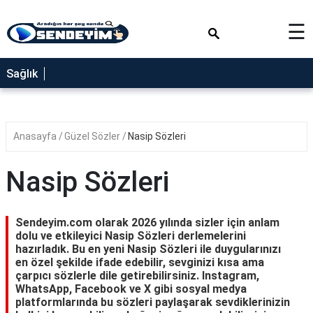
×
☰
SAĞLIK
Sağlık
NEDİR
FAYDALARI
Anasayfa
Güzel Sözler
Nasip Sözleri
YEMEK
TARİFLERİ
Nasip Sözleri
RÜYA
TABİRLERİ
Sendeyim.com olarak 2026 yılında sizler için anlam
GEZİLECEK
dolu ve etkileyici Nasip Sözleri derlemelerini
YERLER
hazırladık. Bu en yeni Nasip Sözleri ile duygularınızı
en özel şekilde ifade edebilir, sevginizi kısa ama
BLOG
çarpıcı sözlerle dile getirebilirsiniz. Instagram,
WhatsApp, Facebook ve X gibi sosyal medya
platformlarında bu sözleri paylaşarak sevdiklerinizin