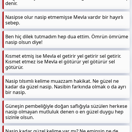
denir.
Nasipse olur nasip etmemişse Mevla vardır bir hayırlı
sebep.
Ben hiç dilek tutmadım hep dua ettim. Ömrün ömrüme
nasip olsun diye!
Kısmet etmiş ise Mevla el getirir yel getirir sel getirir.
Kısmet etmez ise Mevla el götürür yel götürür sel
götürür.
Nasip tılsımlı kelime muazzam hakikat. Ne güzel ne
kadar da güzel nasip. Nasibin farkında olmak o da ayrı
bir nasip.
Güneşin pembeliğiyle doğan saflığıyla süzülen herkese
nasip olmayan mutluluk denen o en güzel duygu hep
sizinle olsun.
Nasip kadar güzel kelime var mı? Ne eminsin ne de