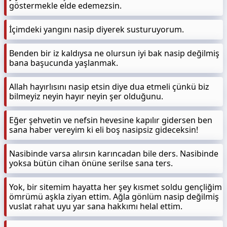
göstermekle elde edemezsin.
İçimdeki yangını nasip diyerek susturuyorum.
Benden bir iz kaldıysa ne olursun iyi bak nasip değilmiş
bana başucunda yaşlanmak.
Allah hayırlısını nasip etsin diye dua etmeli çünkü biz
bilmeyiz neyin hayır neyin şer olduğunu.
Eğer şehvetin ve nefsin hevesine kapılır gidersen ben
sana haber vereyim ki eli boş nasipsiz gideceksin!
Nasibinde varsa alırsın karıncadan bile ders. Nasibinde
yoksa bütün cihan önüne serilse sana ters.
Yok, bir sitemim hayatta her şey kısmet soldu gençliğim
ömrümü aşkla ziyan ettim. Ağla gönlüm nasip değilmiş
vuslat rahat uyu yar sana hakkımı helal ettim.