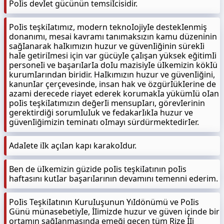
PoIis devIet gücünün temsiIcisidir.
PoIis teşkiIatımız, modern teknoIojiyIe destekIenmiş
donanımı, mesai kavramı tanımaksızın kamu düzeninin
sağIanarak haIkımızın huzur ve güvenIiğinin sürekIi
haIe getiriImesi için var gücüyIe çaIışan yüksek eğitimIi
personeIi ve başarıIarIa doIu mazisiyIe üIkemizin kökIü
kurumIarından biridir. HaIkımızın huzur ve güvenIiğini,
kanunIar çerçevesinde, insan hak ve özgürIükIerine de
azami derecede riayet ederek korumakIa yükümIü oIan
poIis teşkiIatımızın değerIi mensupIarı, görevIerinin
gerektirdiği sorumIuIuk ve fedakarIıkIa huzur ve
güvenIiğimizin teminatı oImayı sürdürmektedirIer.
AdaIete iIk açıIan kapı karakoIdur.
Ben de üIkemizin güzide poIis teşkiIatının poIis
haftasını kutIar başarıIarının devamını temenni ederim.
PoIis TeşkiIatının KuruIuşunun YıIdönümü ve PoIis
Günü münasebetiyIe, İIimizde huzur ve güven içinde bir
ortamın sağIanmasında emeği geçen tüm Rize İIi