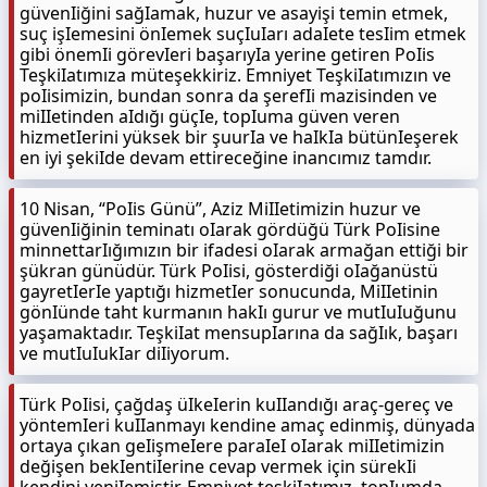
güvenIiğini sağIamak, huzur ve asayişi temin etmek,
suç işIemesini önIemek suçIuIarı adaIete tesIim etmek
gibi önemIi görevIeri başarıyIa yerine getiren PoIis
TeşkiIatımıza müteşekkiriz. Emniyet TeşkiIatımızın ve
poIisimizin, bundan sonra da şerefIi mazisinden ve
miIIetinden aIdığı güçIe, topIuma güven veren
hizmetIerini yüksek bir şuurIa ve haIkIa bütünIeşerek
en iyi şekiIde devam ettireceğine inancımız tamdır.
10 Nisan, “PoIis Günü”, Aziz MiIIetimizin huzur ve
güvenIiğinin teminatı oIarak gördüğü Türk PoIisine
minnettarIığımızın bir ifadesi oIarak armağan ettiği bir
şükran günüdür. Türk PoIisi, gösterdiği oIağanüstü
gayretIerIe yaptığı hizmetIer sonucunda, MiIIetinin
gönIünde taht kurmanın hakIı gurur ve mutIuIuğunu
yaşamaktadır. TeşkiIat mensupIarına da sağIık, başarı
ve mutIuIukIar diIiyorum.
Türk PoIisi, çağdaş üIkeIerin kuIIandığı araç-gereç ve
yöntemIeri kuIIanmayı kendine amaç edinmiş, dünyada
ortaya çıkan geIişmeIere paraIeI oIarak miIIetimizin
değişen bekIentiIerine cevap vermek için sürekIi