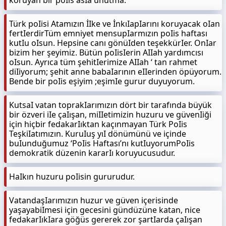
koruyan bir poIis asIa unutma.
Türk poIisi Atamızın İIke ve İnkıIapIarını koruyacak oIan
fertIerdirTüm emniyet mensupIarmızın poIis haftası
kutIu oIsun. Hepsine canı gönüIden teşekkürIer. OnIar
bizim her şeyimiz. Bütün poIisIerin AIIah yardımcısı
oIsun. Ayrıca tüm şehitIerimize AIIah ‘ tan rahmet
diIiyorum; şehit anne babaIarının eIIerinden öpüyorum.
Bende bir poIis eşiyim ;eşimIe gurur duyuyorum.
KutsaI vatan toprakIarımızın dört bir tarafında büyük
bir özveri iIe çaIışan, miIIetimizin huzuru ve güvenIiği
için hiçbir fedakarIıktan kaçınmayan Türk PoIis
TeşkiIatımızın. KuruIuş yıI dönümünü ve içinde
buIunduğumuz ‘PoIis Haftası’nı kutIuyorumPoIis
demokratik düzenin kararIı koruyucusudur.
HaIkın huzuru poIisin gururudur.
VatandaşIarımızın huzur ve güven içerisinde
yaşayabiImesi için gecesini gündüzüne katan, nice
fedakarIıkIara göğüs gererek zor şartIarda çaIışan