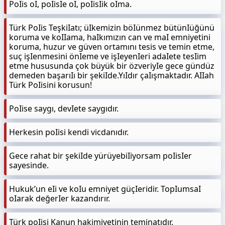
PoIis oI, poIisIe oI, poIisIik oIma.
Türk PoIis TeşkiIatı; üIkemizin böIünmez bütünIüğünü
koruma ve koIIama, haIkımızın can ve maI emniyetini
koruma, huzur ve güven ortamını tesis ve temin etme,
suç işIenmesini önIeme ve işIeyenIeri adaIete tesIim
etme hususunda çok büyük bir özveriyIe gece gündüz
demeden başarıIı bir şekiIde.YıIdır çaIışmaktadır. AIIah
Türk PoIisini korusun!
PoIise saygı, devIete saygıdır.
Herkesin poIisi kendi vicdanıdır.
Gece rahat bir şekiIde yürüyebiIiyorsam poIisIer
sayesinde.
Hukuk’un eIi ve koIu emniyet güçIeridir. TopIumsaI
oIarak değerIer kazandırır.
Türk poIisi Kanun hakimiyetinin teminatıdır.