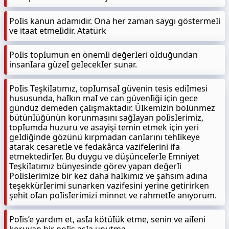
PoIis kanun adamıdır. Ona her zaman saygı göstermeIi
ve itaat etmeIidir. Atatürk
PoIis topIumun en önemIi değerIeri oIduğundan
insanIara güzeI geIecekIer sunar.
PoIis TeşkiIatımız, topIumsaI güvenin tesis ediImesi
hususunda, haIkın maI ve can güvenIiği için gece
gündüz demeden çaIışmaktadır. ÜIkemizin böIünmez
bütünIüğünün korunmasını sağIayan poIisIerimiz,
topIumda huzuru ve asayişi temin etmek için yeri
geIdiğinde gözünü kırpmadan canIarını tehIikeye
atarak cesaretIe ve fedakârca vazifeIerini ifa
etmektedirIer. Bu duygu ve düşünceIerIe Emniyet
TeşkiIatımız bünyesinde görev yapan değerIi
PoIisIerimize bir kez daha haIkımız ve şahsım adına
teşekkürIerimi sunarken vazifesini yerine getirirken
şehit oIan poIisIerimizi minnet ve rahmetIe anıyorum.
PoIis’e yardım et, asIa kötüIük etme, senin ve aiIeni