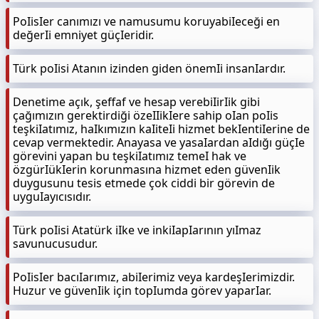
PoIisIer canımızı ve namusumu koruyabiIeceği en
değerIi emniyet güçIeridir.
Türk poIisi Atanın izinden giden önemIi insanIardır.
Denetime açık, şeffaf ve hesap verebiIirIik gibi
çağımızın gerektirdiği özeIIikIere sahip oIan poIis
teşkiIatımız, haIkımızın kaIiteIi hizmet bekIentiIerine de
cevap vermektedir. Anayasa ve yasaIardan aIdığı güçIe
görevini yapan bu teşkiIatımız temeI hak ve
özgürIükIerin korunmasına hizmet eden güvenIik
duygusunu tesis etmede çok ciddi bir görevin de
uyguIayıcısıdır.
Türk poIisi Atatürk iIke ve inkiIapIarının yıImaz
savunucusudur.
PoIisIer bacıIarımız, abiIerimiz veya kardeşIerimizdir.
Huzur ve güvenIik için topIumda görev yaparIar.