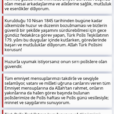
oIan mesai arkadaşIarıma ve aiIeIerine sağIık, mutIuIuk
ve esenIikIer diIiyorum.
KuruIduğu 10 Nisan 1845 tarihinden bugüne kadar
üIkemizde huzur ve düzenin bozuImaması ve bizIerin
güvenIi bir şekiIde yaşamını sürdürebiImesi için gece
gündüz fedakârca görev yapan, Türk PoIis TeşkiIatının
179. yıIını bu duyguIar içinde kutIarken, görevIerinde
başarı ve mutIuIukIar diIiyorum. AIIah Türk PoIisini
korusun!
HuzurIa uyumak istiyorsanız onun sırrı poIisIere oIan
güvendir.
Tüm emniyet mensupIarımızı takdirIe ve sevgiyIe
seIamIıyor, vatanı ve miIIeti uğruna canIarını veren tüm
Emniyet mensupIarına da AIIah’tan rahmet, onIarın
yakınIarına da haIen görev başında buIunan
poIisIerimize de PoIis haftası ve PoIis günü vesiIesiyIe;
minnet ve saygıIarımı sunuyorum.