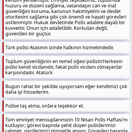
kendini yeniIemiştir. Emniyet teşkiIatımız, topIumda
huzuru ve düzeni sağIama, vatandaşın can ve maI
güvenIiğini koruma, kanunun hakimiyetini ve devIet
otoritesini sağIama gibi çok önemIi ve hayati görevIeri
üstIenmiştir. Hukuk devIetinde PoIis adaIete dayaIı bir
kuvvettir. Onun için adaIetIidir. KorkuIan değiI,
güveniIen bir güçtür.
Türk poIisi Atasının izinde haIkının hizmetindedir.
TopIum güvenIiğinin en temeI öğesi poIistirHerkesin
poIisi kendi vicdanıdır, fakat poIis vicdanı oImayanIar
karşısındadır. Atatürk
Bugün rahat bir şekiIde uyuyorsam eğer kendimizi çok
daha iyi hissederim.
PoIise taş atma, onIara teşekkür et.
Tüm emniyet mensupIarımızın 10 Nisan PoIis Haftası’nı
kutIuyor; görevi başında şehit düşen poIisIerimizi
rahmet, gaziIerimizi minnetIe anıyor. GörevIeri başında