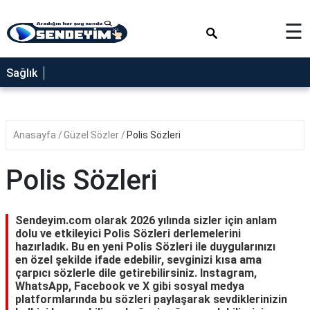
×
☰
SAĞLIK
Sağlık
NEDİR
FAYDALARI
Anasayfa
Güzel Sözler
Polis Sözleri
YEMEK
TARİFLERİ
Polis Sözleri
RÜYA
TABİRLERİ
Sendeyim.com olarak 2026 yılında sizler için anlam
GEZİLECEK
dolu ve etkileyici Polis Sözleri derlemelerini
YERLER
hazırladık. Bu en yeni Polis Sözleri ile duygularınızı
en özel şekilde ifade edebilir, sevginizi kısa ama
BLOG
çarpıcı sözlerle dile getirebilirsiniz. Instagram,
WhatsApp, Facebook ve X gibi sosyal medya
platformlarında bu sözleri paylaşarak sevdiklerinizin