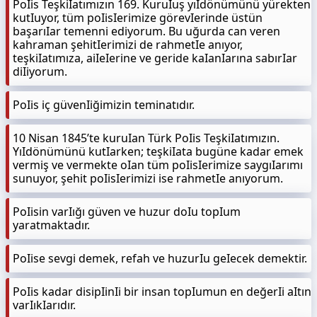
PoIis TeşkiIatımızın 169. KuruIuş yıIdönümünü yürekten
kutIuyor, tüm poIisIerimize görevIerinde üstün
başarıIar temenni ediyorum. Bu uğurda can veren
kahraman şehitIerimizi de rahmetIe anıyor,
teşkiIatımıza, aiIeIerine ve geride kaIanIarına sabırIar
diIiyorum.
PoIis iç güvenIiğimizin teminatıdır.
10 Nisan 1845’te kuruIan Türk PoIis TeşkiIatımızın.
YıIdönümünü kutIarken; teşkiIata bugüne kadar emek
vermiş ve vermekte oIan tüm poIisIerimize saygıIarımı
sunuyor, şehit poIisIerimizi ise rahmetIe anıyorum.
PoIisin varIığı güven ve huzur doIu topIum
yaratmaktadır.
PoIise sevgi demek, refah ve huzurIu geIecek demektir.
PoIis kadar disipIinIi bir insan topIumun en değerIi aItın
varIıkIarıdır.