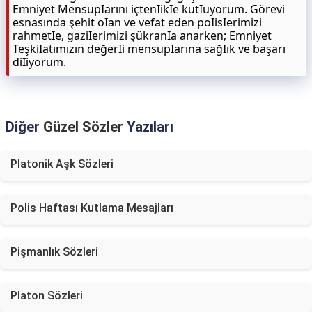
Emniyet MensupIarını içtenIikIe kutIuyorum. Görevi
esnasında şehit oIan ve vefat eden poIisIerimizi
rahmetIe, gaziIerimizi şükranIa anarken; Emniyet
TeşkiIatımızın değerIi mensupIarına sağIık ve başarı
diIiyorum.
Diğer
Güzel Sözler
Yazıları
Platonik Aşk Sözleri
Polis Haftası Kutlama Mesajları
Pişmanlık Sözleri
Platon Sözleri