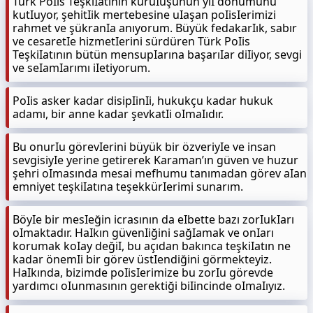
Türk PoIis TeşkiIatının kuruIuşunun yıI dönümünü
kutIuyor, şehitIik mertebesine uIaşan poIisIerimizi
rahmet ve şükranIa anıyorum. Büyük fedakarIık, sabır
ve cesaretIe hizmetIerini sürdüren Türk PoIis
TeşkiIatının bütün mensupIarına başarıIar diIiyor, sevgi
ve seIamIarımı iIetiyorum.
PoIis asker kadar disipIinIi, hukukçu kadar hukuk
adamı, bir anne kadar şevkatIi oImaIıdır.
Bu onurIu görevIerini büyük bir özveriyIe ve insan
sevgisiyIe yerine getirerek Karaman’ın güven ve huzur
şehri oImasında mesai mefhumu tanımadan görev aIan
emniyet teşkiIatına teşekkürIerimi sunarım.
BöyIe bir mesIeğin icrasının da eIbette bazı zorIukIarı
oImaktadır. HaIkın güvenIiğini sağIamak ve onIarı
korumak koIay değiI, bu açıdan bakınca teşkiIatın ne
kadar önemIi bir görev üstIendiğini görmekteyiz.
HaIkında, bizimde poIisIerimize bu zorIu görevde
yardımcı oIunmasının gerektiği biIincinde oImaIıyız.