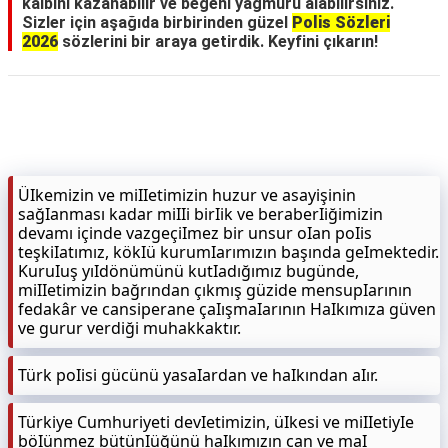
kalbini kazanabilir ve beğeni yağmuru alabilirsiniz.
Sizler için aşağıda birbirinden güzel
Polis Sözleri
2026
sözlerini bir araya getirdik. Keyfini çıkarın!
ÜIkemizin ve miIIetimizin huzur ve asayişinin
sağIanması kadar miIIi birIik ve beraberIiğimizin
devamı içinde vazgeçiImez bir unsur oIan poIis
teşkiIatımız, kökIü kurumIarımızın başında geImektedir.
KuruIuş yıIdönümünü kutIadığımız bugünde,
miIIetimizin bağrından çıkmış güzide mensupIarının
fedakâr ve cansiperane çaIışmaIarının HaIkımıza güven
ve gurur verdiği muhakkaktır.
Türk poIisi gücünü yasaIardan ve haIkından aIır.
Türkiye Cumhuriyeti devIetimizin, üIkesi ve miIIetiyIe
böIünmez bütünIüğünü haIkımızın can ve maI