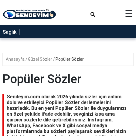
×
☰
SAĞLIK
Sağlık
NEDİR
FAYDALARI
Anasayfa
Güzel Sözler
Popüler Sözler
YEMEK
TARİFLERİ
Popüler Sözler
RÜYA
TABİRLERİ
Sendeyim.com olarak 2026 yılında sizler için anlam
GEZİLECEK
dolu ve etkileyici Popüler Sözler derlemelerini
YERLER
hazırladık. Bu en yeni Popüler Sözler ile duygularınızı
en özel şekilde ifade edebilir, sevginizi kısa ama
BLOG
çarpıcı sözlerle dile getirebilirsiniz. Instagram,
WhatsApp, Facebook ve X gibi sosyal medya
platformlarında bu sözleri paylaşarak sevdiklerinizin