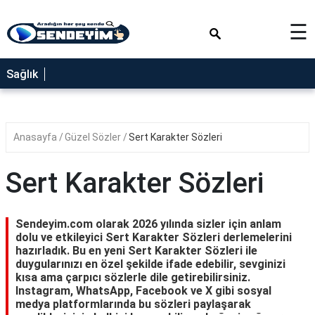
×
☰
SAĞLIK
Sağlık
NEDİR
FAYDALARI
Anasayfa
Güzel Sözler
Sert Karakter Sözleri
YEMEK
TARİFLERİ
Sert Karakter Sözleri
RÜYA
TABİRLERİ
Sendeyim.com olarak 2026 yılında sizler için anlam
GEZİLECEK
dolu ve etkileyici Sert Karakter Sözleri derlemelerini
YERLER
hazırladık. Bu en yeni Sert Karakter Sözleri ile
duygularınızı en özel şekilde ifade edebilir, sevginizi
BLOG
kısa ama çarpıcı sözlerle dile getirebilirsiniz.
Instagram, WhatsApp, Facebook ve X gibi sosyal
medya platformlarında bu sözleri paylaşarak