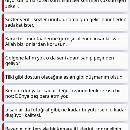
diyorsun ama zaten son insan bensem sen yoksun geri
zekalı.
Sözler verilir sözler unutulur ama gün gelir ihanet eden
sadakat ister.
Karakteri menfaatlerine göre şekillenen insanlar var.
Allah bizi onlardan korusun.
Gölgene lafım yok o da seni adam sanıp peşinden
geliyor.
Tilki gibi dostun olacağına aslan gibi düşmanım olsun.
Kendini dünyalar kadar değerli zannedenlere kısa bir
not: Dünya beş para etmiyor.
İnsanlar da fotoğraf gibi; ne kadar büyütürsen, o kadar
düşüyor kalitesi.
Bazen elinin tersiyle bir kenara ittiklerini, sonra elinin