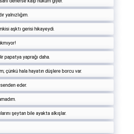
sanı denerse kalp hüküm giyer.
ır yalnızlığım.
mkisi aşktı gerisi hikayeydi.
ıkmıyor!
Bir papatya yaprağı daha.
 çünkü hala hayatın düşlere borcu var.
ni senden eder.
samadım.
arını şeytan bile ayakta alkışlar.