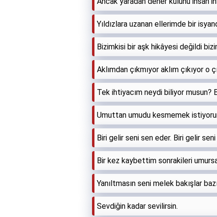
Ancak yaradan dener kulunu insan in
Yıldızlara uzanan ellerimde bir isyand
Bizimkisi bir aşk hikâyesi değildi bizi
Aklımdan çıkmıyor aklım çıkıyor o ç
Tek ihtiyacım neydi biliyor musun? 
Umuttan umudu kesmemek istiyorum;
Biri gelir seni sen eder. Biri gelir se
Bir kez kaybettim sonrakileri umur
Yanıltmasın seni melek bakışlar bazıl
Sevdiğin kadar sevilirsin.