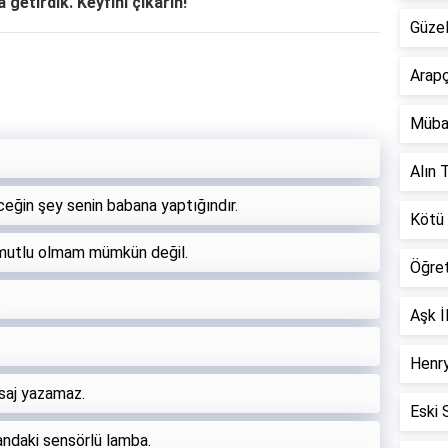
 getirdik. Keyfini çıkarın!
Güzel
Arapç
Müba
Alın T
eğin şey senin babana yaptığındır.
Kötü 
 mutlu olmam mümkün değil.
Öğre
.
Aşk İ
Henry
esaj yazamaz.
Eski 
andaki sensörlü lamba.