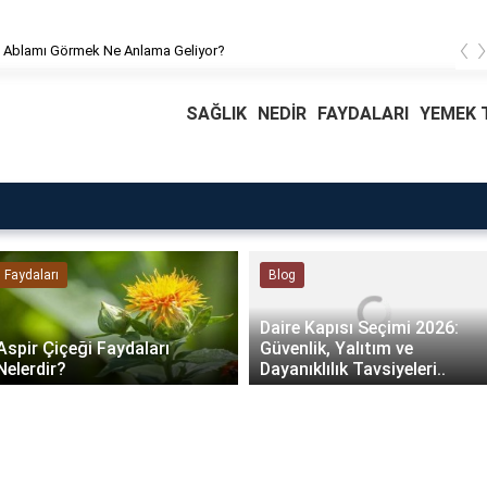
‹
 Ablamı Görmek Ne Anlama Geliyor?
SAĞLIK
NEDİR
FAYDALARI
YEMEK T
Faydaları
Blog
Daire Kapısı Seçimi 2026:
Aspir Çiçeği Faydaları
Güvenlik, Yalıtım ve
Nelerdir?
Dayanıklılık Tavsiyeleri..