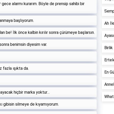
 gece alarmı kurarım. Böyle de prensip sahibi bir
Semp
anmaya başlıyorum.
Ah İle
an be! İlk önce kalbin kırılır sonra çürümeye başlarsın.
Ayaso
sonra benimsin diyesim var.
Birlik
Ertel
 fazla ışıkta da.
En Gü
Annel
mayacak hiçbir marka yoktur…
Whats
kı gibisin silmeye de kıyamıyorum.