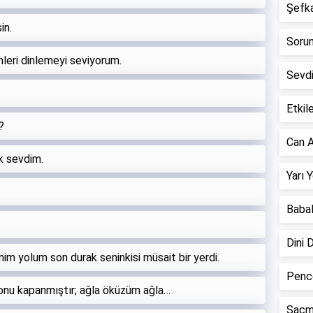
Şefkat
in.
Sorun 
nleri dinlemeyi seviyorum.
Sevd
!
Etkile
?
Can A
ok sevdim.
Yarı 
Babal
Dini 
nim yolum son durak seninkisi müsait bir yerdi.
Pence
onu kapanmıştır; ağla öküzüm ağla…
Saçm