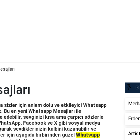
sajları
jları
Gü
Merha
 sizler için anlam dolu ve etkileyici Whatsapp
k. Bu en yeni Whatsapp Mesajları ile
e edebilir, sevginizi kısa ama çarpıcı sözlerle
Erdem
, WhatsApp, Facebook ve X gibi sosyal medya
arak sevdiklerinizin kalbini kazanabilir ve
Artis
ler için aşağıda birbirinden güzel
Whatsapp