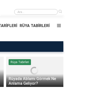
›
Rüyada Ablamı Görmek Ne Anlama Geliyor?
ARİFLERİ
RÜYA TABİRLERİ
Rüya Tabirleri
Sağlık
Rüyada Ablamı Görmek Ne
Bebeklerde Mantar Ned
Anlama Geliyor?
Olur?