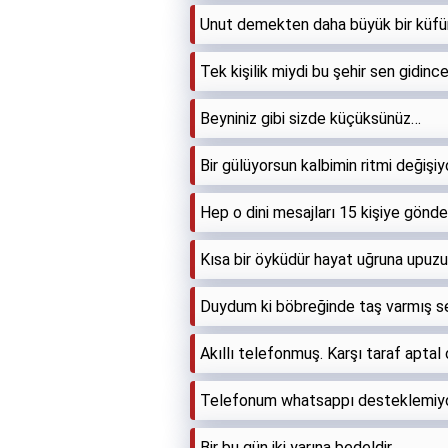
Unut demekten daha büyük bir küfür
Tek kişilik miydi bu şehir sen gidin
Beyniniz gibi sizde küçüksünüz…
Bir gülüyorsun kalbimin ritmi değişiy
Hep o dini mesajları 15 kişiye gönd
Kısa bir öyküdür hayat uğruna upuzun
Duydum ki böbreğinde taş varmış se
Akıllı telefonmuş. Karşı taraf aptal 
Telefonum whatsappı desteklemiyo
Bir bu gün iki yarına bedeldir.