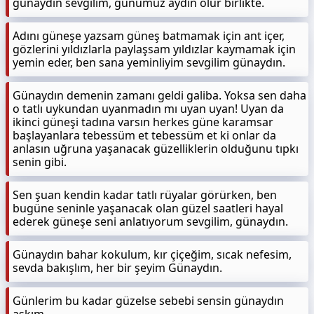
günaydın sevgilim, günümüz aydın olur birlikte.
Adını güneşe yazsam güneş batmamak için ant içer,
gözlerini yıldızlarla paylaşsam yıldızlar kaymamak için
yemin eder, ben sana yeminliyim sevgilim günaydın.
Günaydın demenin zamanı geldi galiba. Yoksa sen daha
o tatlı uykundan uyanmadın mı uyan uyan! Uyan da
ikinci güneşi tadına varsın herkes güne karamsar
başlayanlara tebessüm et tebessüm et ki onlar da
anlasın uğruna yaşanacak güzelliklerin olduğunu tıpkı
senin gibi.
Sen şuan kendin kadar tatlı rüyalar görürken, ben
bugüne seninle yaşanacak olan güzel saatleri hayal
ederek güneşe seni anlatıyorum sevgilim, günaydın.
Günaydın bahar kokulum, kır çiçeğim, sıcak nefesim,
sevda bakışlım, her bir şeyim Günaydın.
Günlerim bu kadar güzelse sebebi sensin günaydın