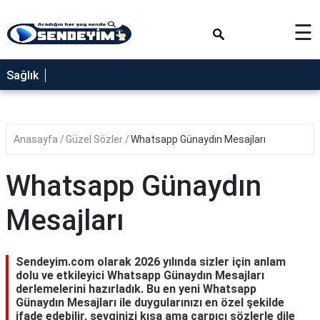
×
☰
SAĞLIK
Sağlık
NEDİR
FAYDALARI
Anasayfa
Güzel Sözler
Whatsapp Günaydın Mesajları
YEMEK
TARİFLERİ
Whatsapp Günaydın
RÜYA
TABİRLERİ
Mesajları
GEZİLECEK
YERLER
Sendeyim.com olarak 2026 yılında sizler için anlam
BLOG
dolu ve etkileyici Whatsapp Günaydın Mesajları
derlemelerini hazırladık. Bu en yeni Whatsapp
Günaydın Mesajları ile duygularınızı en özel şekilde
ifade edebilir, sevginizi kısa ama çarpıcı sözlerle dile