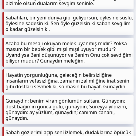
bizimle olsun dualarım sevgim seninle.
Sabahları, bir yeni dünya gibi geliyorsun; öylesine süslü,
öylesine sadesin ki. Sen öyle güzelsin ki sabah sevgilim
o kadar güzelsin ki.
Acaba bu mesajı okuyan melek uyanmış mıdır? Yoksa
masum bir bebek gibi mışıl mışıl uyuyor mudur?
Uyandıysa Beni düşünüyor ve Benim Onu çok sevdiğimi
biliyor mudur? Günaydın meleğim.
Hayatin yorgunluğuna, geleceğin belirsizliğine
insanların vefasızlığına, zamanın zalimliğine inat senin
gibi dostları sevmeli ki, solmasın bu hayat. Günaydın.
Günaydın; benim viran gönlümün sultanı, Günaydın;
dost bağımın gonca gülü, günaydın; Süreyya yıldızım,
günaydın: ay yüzlüm, günaydın; canımın cananı,
günaydın.
Sabah gözlerimi açıp seni izlemek, dudaklarına öpücük