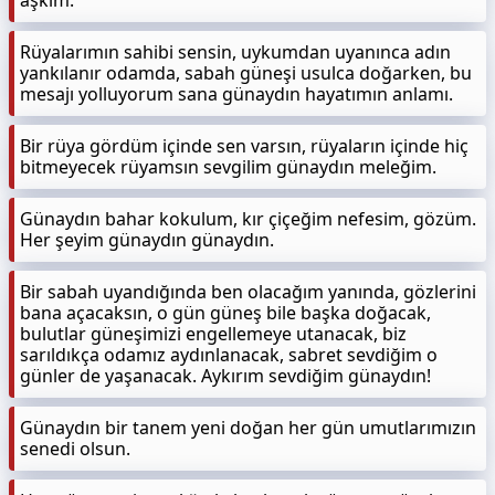
aşkım.
Rüyalarımın sahibi sensin, uykumdan uyanınca adın
yankılanır odamda, sabah güneşi usulca doğarken, bu
mesajı yolluyorum sana günaydın hayatımın anlamı.
Bir rüya gördüm içinde sen varsın, rüyaların içinde hiç
bitmeyecek rüyamsın sevgilim günaydın meleğim.
Günaydın bahar kokulum, kır çiçeğim nefesim, gözüm.
Her şeyim günaydın günaydın.
Bir sabah uyandığında ben olacağım yanında, gözlerini
bana açacaksın, o gün güneş bile başka doğacak,
bulutlar güneşimizi engellemeye utanacak, biz
sarıldıkça odamız aydınlanacak, sabret sevdiğim o
günler de yaşanacak. Aykırım sevdiğim günaydın!
Günaydın bir tanem yeni doğan her gün umutlarımızın
senedi olsun.