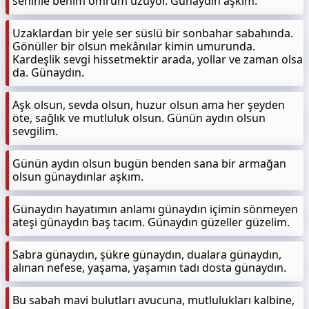
seninle benim ömrüm uzuyor. Günaydın aşkım.
Uzaklardan bir yele ser süslü bir sonbahar sabahında.
Gönüller bir olsun mekânılar kimin umurunda.
Kardeşlik sevgi hissetmektir arada, yollar ve zaman olsa
da. Günaydın.
Aşk olsun, sevda olsun, huzur olsun ama her şeyden
öte, sağlık ve mutluluk olsun. Günün aydın olsun
sevgilim.
Günün aydın olsun bugün benden sana bir armağan
olsun günaydınlar aşkım.
Günaydın hayatımın anlamı günaydın içimin sönmeyen
ateşi günaydın baş tacım. Günaydın güzeller güzelim.
Sabra günaydın, şükre günaydın, dualara günaydın,
alınan nefese, yaşama, yaşamın tadı dosta günaydın.
Bu sabah mavi bulutları avucuna, mutlulukları kalbine,