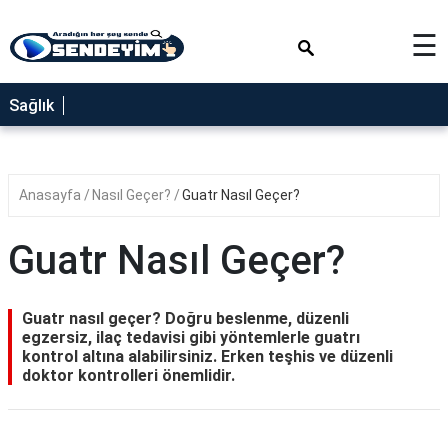
×
☰
SAĞLIK
Sağlık
NEDİR
FAYDALARI
Anasayfa
Nasıl Geçer?
Guatr Nasıl Geçer?
YEMEK
TARİFLERİ
Guatr Nasıl Geçer?
RÜYA
TABİRLERİ
Guatr nasıl geçer? Doğru beslenme, düzenli
GEZİLECEK
egzersiz, ilaç tedavisi gibi yöntemlerle guatrı
YERLER
kontrol altına alabilirsiniz. Erken teşhis ve düzenli
doktor kontrolleri önemlidir.
BLOG