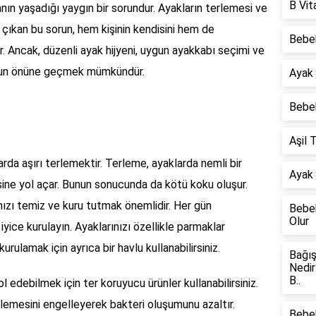
B Vit
nın yaşadığı yaygın bir sorundur. Ayakların terlemesi ve
çıkan bu sorun, hem kişinin kendisini hem de
Bebe
ir. Ancak, düzenli ayak hijyeni, uygun ayakkabı seçimi ve
unun önüne geçmek mümkündür.
Ayak
Bebek
Aşil 
da aşırı terlemektir. Terleme, ayaklarda nemli bir
Ayak 
sine yol açar. Bunun sonucunda da kötü koku oluşur.
nızı temiz ve kuru tutmak önemlidir. Her gün
Bebe
Olur
iyice kurulayın. Ayaklarınızı özellikle parmaklar
urulamak için ayrıca bir havlu kullanabilirsiniz.
Bağış
Nedir
B..
l edebilmek için ter koruyucu ürünler kullanabilirsiniz.
erlemesini engelleyerek bakteri oluşumunu azaltır.
Bebe