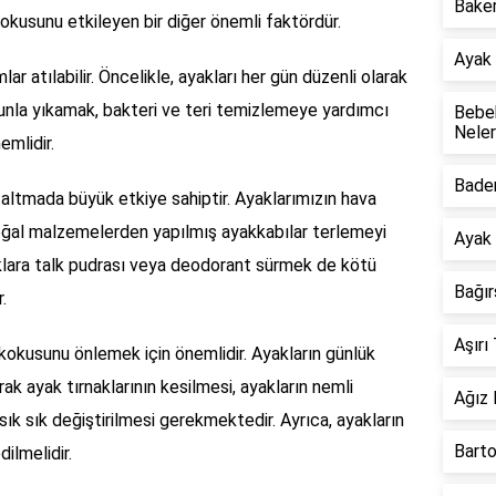
Baker
kokusunu etkileyen bir diğer önemli faktördür.
Ayak 
r atılabilir. Öncelikle, ayakları her gün düzenli olarak
bunla yıkamak, bakteri ve teri temizlemeye yardımcı
Bebek
Neler
emlidir.
Badem
ltmada büyük etkiye sahiptir. Ayaklarımızın hava
oğal malzemelerden yapılmış ayakkabılar terlemeyi
Ayak 
klara talk pudrası veya deodorant sürmek de kötü
Bağı
.
Aşırı
kokusunu önlemek için önemlidir. Ayakların günlük
rak ayak tırnaklarının kesilmesi, ayakların nemli
Ağız 
ık sık değiştirilmesi gerekmektedir. Ayrıca, ayakların
Barto
ilmelidir.