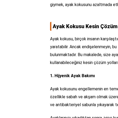
giymek, ayak kokusunu azaltmada etkil
Ayak Kokusu Kesin Çözüm 
Ayak kokusu, birçok insanın karşılaştığ
yaratabilir. Ancak endişelenmeyin, bu
bulunmaktadır. Bu makalede, size ay
kullanabileceğiniz kesin çözüm yollar
1. Hijyenik Ayak Bakımı
Ayak kokusunu engellemenin en temel y
özellikle sabah ve akşam olmak üzere 
ve antibakteriyel sabunla yıkayarak ter
Ayaklarınızı yıkadıktan sonra, iyice k