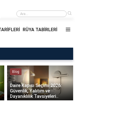
›
Rüyada Ablamı Görmek Ne Anlama Geliyor?
ARİFLERİ
RÜYA TABİRLERİ
Rüya Tabirleri
Sağlık
Rüyada Ablamı Görmek Ne
Bebeklerde Mantar Ned
Anlama Geliyor?
Olur?