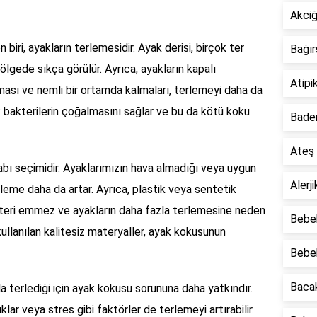
Akciğ
iri, ayakların terlemesidir. Ayak derisi, birçok ter
Bağır
lgede sıkça görülür. Ayrıca, ayakların kapalı
Atipi
ması ve nemli bir ortamda kalmaları, terlemeyi daha da
rak bakterilerin çoğalmasını sağlar ve bu da kötü koku
Badem
Ateş
abı seçimidir. Ayaklarımızın hava almadığı veya uygun
Alerj
leme daha da artar. Ayrıca, plastik veya sentetik
teri emmez ve ayakların daha fazla terlemesine neden
Bebek
 kullanılan kalitesiz materyaller, ayak kokusunun
Bebek
Bacak
la terlediği için ayak kokusu sorununa daha yatkındır.
lar veya stres gibi faktörler de terlemeyi artırabilir.