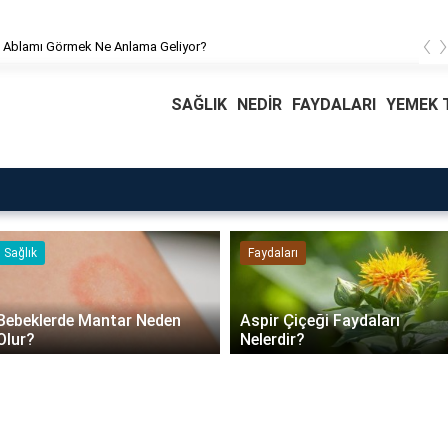
‹
 Ablamı Görmek Ne Anlama Geliyor?
SAĞLIK
NEDİR
FAYDALARI
YEMEK T
Faydaları
Blog
Daire Kapısı Seçimi 2026:
Aspir Çiçeği Faydaları
Güvenlik, Yalıtım ve
Nelerdir?
Dayanıklılık Tavsiyeleri..