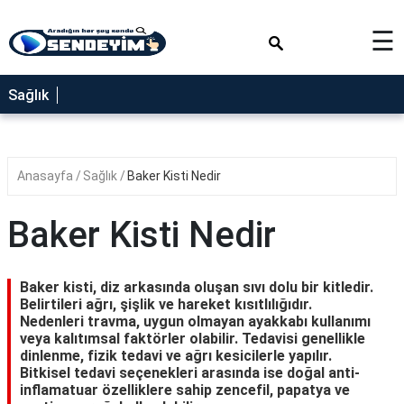
×
☰
SAĞLIK
Sağlık
NEDİR
FAYDALARI
Anasayfa
Sağlık
Baker Kisti Nedir
YEMEK
TARİFLERİ
Baker Kisti Nedir
RÜYA
TABİRLERİ
Baker kisti, diz arkasında oluşan sıvı dolu bir kitledir.
GEZİLECEK
Belirtileri ağrı, şişlik ve hareket kısıtlılığıdır.
YERLER
Nedenleri travma, uygun olmayan ayakkabı kullanımı
veya kalıtımsal faktörler olabilir. Tedavisi genellikle
BLOG
dinlenme, fizik tedavi ve ağrı kesicilerle yapılır.
Bitkisel tedavi seçenekleri arasında ise doğal anti-
inflamatuar özelliklere sahip zencefil, papatya ve