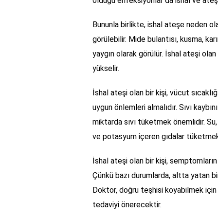
olduğu enfeksiyonlar da ishal ve ateşe
Bununla birlikte, ishal ateşe neden ol
görülebilir. Mide bulantısı, kusma, kar
yaygın olarak görülür. İshal ateşi olan
yükselir.
İshal ateşi olan bir kişi, vücut sıcak
uygun önlemleri almalıdır. Sıvı kaybın
miktarda sıvı tüketmek önemlidir. Su,
ve potasyum içeren gıdalar tüketmek
İshal ateşi olan bir kişi, semptomları
Çünkü bazı durumlarda, altta yatan bir
Doktor, doğru teşhisi koyabilmek içi
tedaviyi önerecektir.