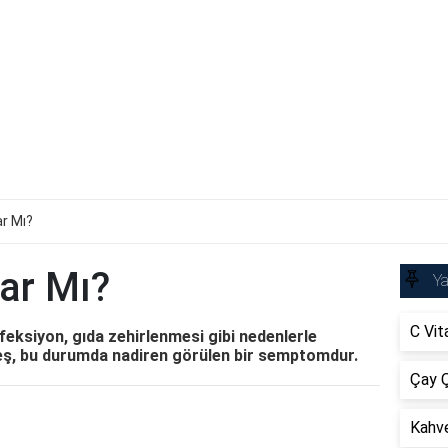
ar Mı?
ar Mı?
Ya
C Vit
feksiyon, gıda zehirlenmesi gibi nedenlerle
teş, bu durumda nadiren görülen bir semptomdur.
Çay Ç
Kahve