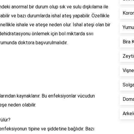
indeki anormal bir durum olup sık ve sulu dışkılama ile
Koron
abilir ve bazı durumlarda ishal ateş yapabilir. Özellikle
ellikle ishale ve ateşe neden olur. İshal ateşi olan bir
Yumur
, dehidratasyonu önlemek için bol miktarda sıvı
Bira 
rumunda doktora başvurulmalıdır.
Zeyti
Vişne
Solga
larından kaynaklanır. Bu enfeksiyonlar vücudun
Doma
eşe neden olabilir.
Arkel
rülür?
 enfeksiyonun tipine ve şiddetine bağlıdır. Bazı