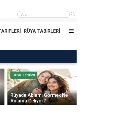
›
Rüyada Ablamı Görmek Ne Anlama Geliyor?
ARİFLERİ
RÜYA TABİRLERİ
Rüya Tabirleri
Sağlık
Rüyada Ablamı Görmek Ne
Bebeklerde Mantar Ned
Anlama Geliyor?
Olur?