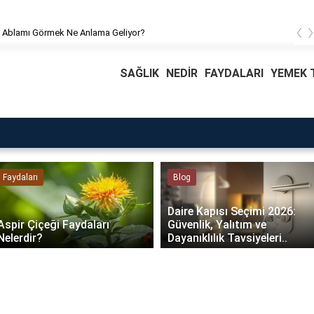
‹
 Ablamı Görmek Ne Anlama Geliyor?
SAĞLIK
NEDİR
FAYDALARI
YEMEK T
Faydaları
Blog
Daire Kapısı Seçimi 2026:
Aspir Çiçeği Faydaları
Güvenlik, Yalıtım ve
Nelerdir?
Dayanıklılık Tavsiyeleri..