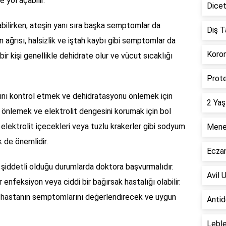
 yol açabilir.
Dicet
abilirken, ateşin yanı sıra başka semptomlar da
Diş T
ın ağrısı, halsizlik ve iştah kaybı gibi semptomlar da
Koron
 bir kişi genellikle dehidrate olur ve vücut sıcaklığı
Prote
lığını kontrol etmek ve dehidratasyonu önlemek için
2 Yaş
ı önlemek ve elektrolit dengesini korumak için bol
 elektrolit içecekleri veya tuzlu krakerler gibi sodyum
Menen
 de önemlidir.
Ecza
n şiddetli olduğu durumlarda doktora başvurmalıdır.
Avil 
 enfeksiyon veya ciddi bir bağırsak hastalığı olabilir.
n hastanın semptomlarını değerlendirecek ve uygun
Antid
Leble