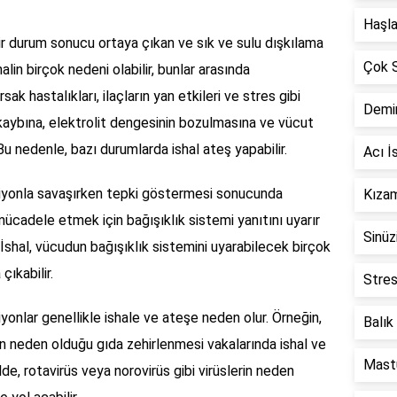
Haşla
bir durum sonucu ortaya çıkan ve sık ve sulu dışkılama
Çok S
alin birçok nedeni olabilir, bunlar arasında
ak hastalıkları, ilaçların yan etkileri ve stres gibi
Demir
u kaybına, elektrolit dengesinin bozulmasına ve vücut
Bu nedenle, bazı durumlarda ishal ateş yapabilir.
Acı İ
siyonla savaşırken tepki göstermesi sonucunda
Kızam
mücadele etmek için bağışıklık sistemi yanıtını uyarır
Sinüz
İshal, vücudun bağışıklık sistemini uyarabilecek birçok
çıkabilir.
Stres
iyonlar genellikle ishale ve ateşe neden olur. Örneğin,
Balık
rin neden olduğu gıda zehirlenmesi vakalarında ishal ve
Mastü
e, rotavirüs veya norovirüs gibi virüslerin neden