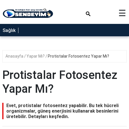
×
☰
SAĞLIK
Sağlık
NEDİR
FAYDALARI
Anasayfa
Yapar Mı?
Protistalar Fotosentez Yapar Mı?
YEMEK
TARİFLERİ
Protistalar Fotosentez
RÜYA
TABİRLERİ
Yapar Mı?
GEZİLECEK
YERLER
Evet, protistalar fotosentez yapabilir. Bu tek hücreli
BLOG
organizmalar, güneş enerjisini kullanarak besinlerini
üretebilir. Detayları keşfedin.