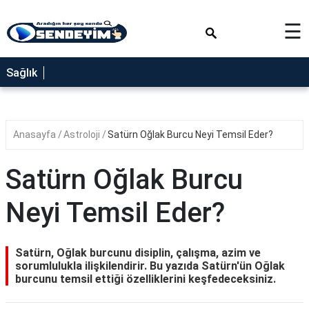
×
☰
SAĞLIK
Sağlık
NEDİR
FAYDALARI
Anasayfa
Astroloji
Satürn Oğlak Burcu Neyi Temsil Eder?
YEMEK
TARİFLERİ
Satürn Oğlak Burcu
RÜYA
TABİRLERİ
Neyi Temsil Eder?
GEZİLECEK
YERLER
Satürn, Oğlak burcunu disiplin, çalışma, azim ve
BLOG
sorumlulukla ilişkilendirir. Bu yazıda Satürn'ün Oğlak
burcunu temsil ettiği özelliklerini keşfedeceksiniz.