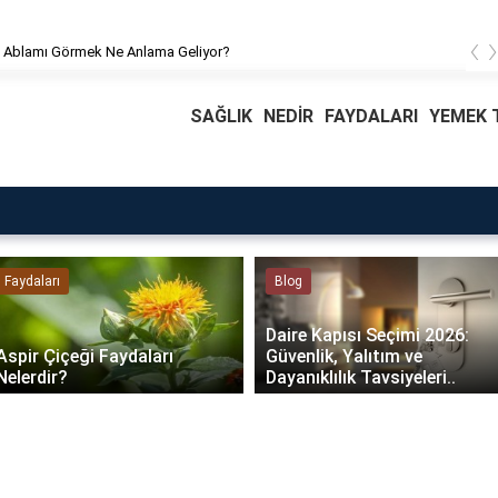
‹
 Ablamı Görmek Ne Anlama Geliyor?
SAĞLIK
NEDİR
FAYDALARI
YEMEK T
Faydaları
Blog
Daire Kapısı Seçimi 2026:
Aspir Çiçeği Faydaları
Güvenlik, Yalıtım ve
Nelerdir?
Dayanıklılık Tavsiyeleri..