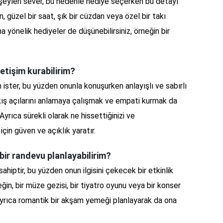
 şeyleri sever, bu nedenle hediye seçerken bu detayı
 güzel bir saat, şık bir cüzdan veya özel bir takı
ına yönelik hediyeler de düşünebilirsiniz, örneğin bir
letişim kurabilirim?
m ister, bu yüzden onunla konuşurken anlayışlı ve sabırlı
akış açılarını anlamaya çalışmak ve empati kurmak da
. Ayrıca sürekli olarak ne hissettiğinizi ve
in güven ve açıklık yaratır.
 bir randevu planlayabilirim?
ahiptir, bu yüzden onun ilgisini çekecek bir etkinlik
ğin, bir müze gezisi, bir tiyatro oyunu veya bir konser
r. Ayrıca romantik bir akşam yemeği planlayarak da ona