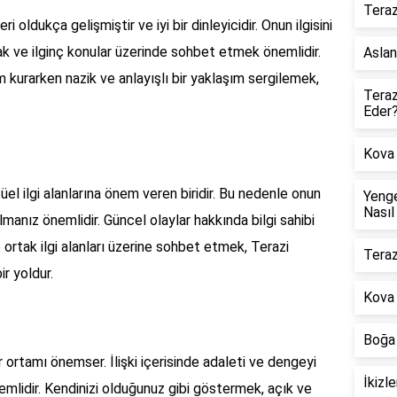
Teraz
i oldukça gelişmiştir ve iyi bir dinleyicidir. Onun ilgisini
k ve ilginç konular üzerinde sohbet etmek önemlidir.
Aslan
m kurarken nazik ve anlayışlı bir yaklaşım sergilemek,
Teraz
Eder
Kova 
el ilgi alanlarına önem veren biridir. Bu nedenle onun
Yenge
Nasıl
i olmanız önemlidir. Güncel olaylar hakkında bilgi sahibi
 ortak ilgi alanları üzerine sohbet etmek, Terazi
Teraz
ir yoldur.
Kova
Boğa 
r ortamı önemser. İlişki içerisinde adaleti ve dengeyi
İkizl
emlidir. Kendinizi olduğunuz gibi göstermek, açık ve